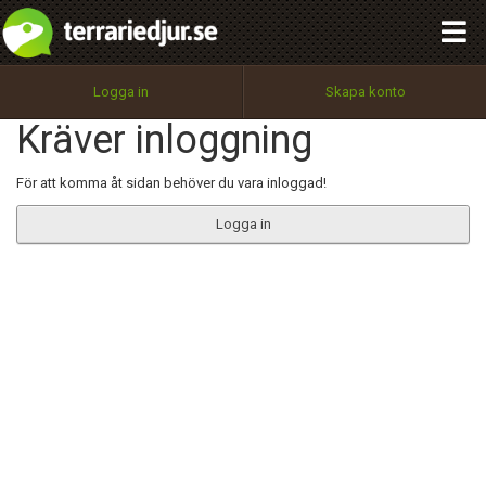
integritetspolicy
OK
Utför
Namn:
Begär nytt lösenord
Logga in
Skapa konto
Tillbaka till förstasidan
Kräver inloggning
100%
Epost:
För att komma åt sidan behöver du vara inloggad!
Logga in
Användarnamn:
Lösenord:
Privacy Policy
Terms of Service