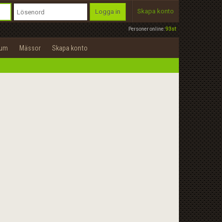
Skapa konto
Logga in
Personer online:
93st
rum
Mässor
Skapa konto