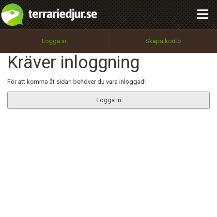
integritetspolicy
OK
Utför
Namn:
Begär nytt lösenord
Logga in
Skapa konto
Tillbaka till förstasidan
Kräver inloggning
100%
Epost:
För att komma åt sidan behöver du vara inloggad!
Logga in
Användarnamn:
Lösenord:
Privacy Policy
Terms of Service