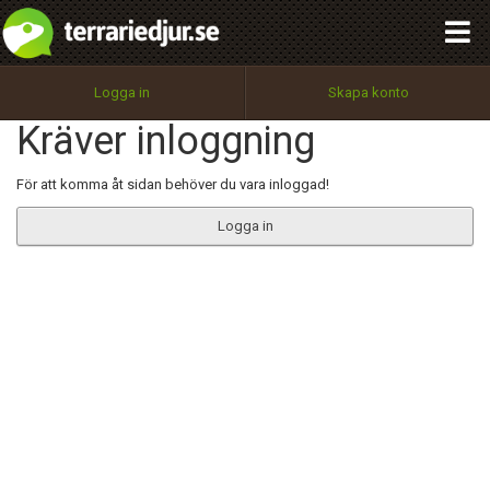
integritetspolicy
OK
Utför
Namn:
Begär nytt lösenord
Logga in
Skapa konto
Tillbaka till förstasidan
Kräver inloggning
100%
Epost:
För att komma åt sidan behöver du vara inloggad!
Logga in
Användarnamn:
Lösenord:
Privacy Policy
Terms of Service