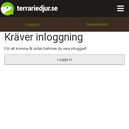
integritetspolicy
OK
Utför
Namn:
Begär nytt lösenord
Logga in
Skapa konto
Tillbaka till förstasidan
Kräver inloggning
100%
Epost:
För att komma åt sidan behöver du vara inloggad!
Logga in
Användarnamn:
Lösenord:
Privacy Policy
Terms of Service