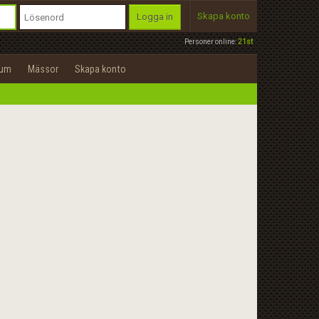
Skapa konto
Logga in
Personer online:
21st
rum
Mässor
Skapa konto