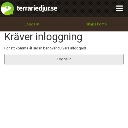
integritetspolicy
OK
Utför
Namn:
Begär nytt lösenord
Logga in
Skapa konto
Tillbaka till förstasidan
Kräver inloggning
100%
Epost:
För att komma åt sidan behöver du vara inloggad!
Logga in
Användarnamn:
Lösenord:
Privacy Policy
Terms of Service