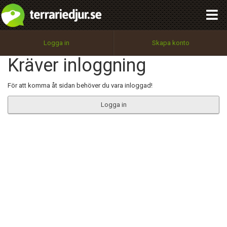
integritetspolicy
OK
Utför
Namn:
Begär nytt lösenord
Logga in
Skapa konto
Tillbaka till förstasidan
Kräver inloggning
100%
Epost:
För att komma åt sidan behöver du vara inloggad!
Logga in
Användarnamn:
Lösenord:
Privacy Policy
Terms of Service