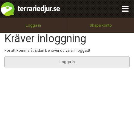
integritetspolicy
OK
Utför
Namn:
Begär nytt lösenord
Logga in
Skapa konto
Tillbaka till förstasidan
Kräver inloggning
100%
Epost:
För att komma åt sidan behöver du vara inloggad!
Logga in
Användarnamn:
Lösenord:
Privacy Policy
Terms of Service