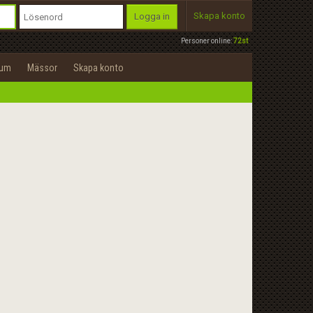
Skapa konto
Logga in
Personer online:
72st
rum
Mässor
Skapa konto