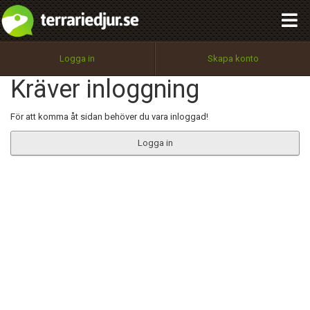
integritetspolicy
OK
Utför
Namn:
Begär nytt lösenord
Logga in
Skapa konto
Tillbaka till förstasidan
Kräver inloggning
100%
Epost:
För att komma åt sidan behöver du vara inloggad!
Logga in
Användarnamn:
Lösenord:
Privacy Policy
Terms of Service