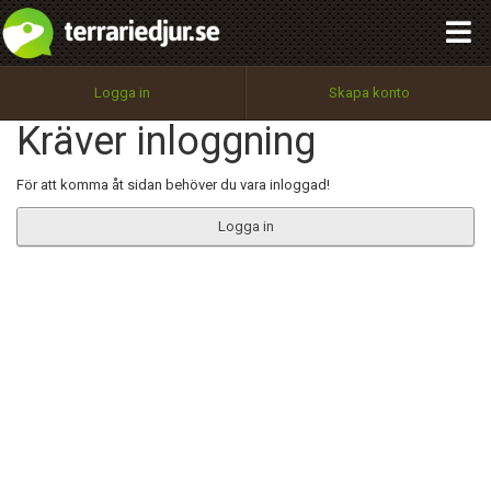
integritetspolicy
OK
Utför
Namn:
Begär nytt lösenord
Logga in
Skapa konto
Tillbaka till förstasidan
Kräver inloggning
100%
Epost:
För att komma åt sidan behöver du vara inloggad!
Logga in
Användarnamn:
Lösenord:
Privacy Policy
Terms of Service