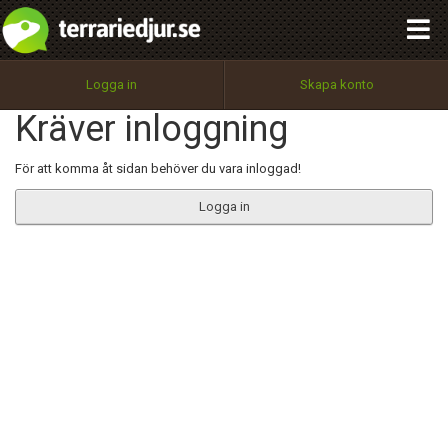
integritetspolicy
OK
Utför
Namn:
Begär nytt lösenord
Logga in
Skapa konto
Tillbaka till förstasidan
Kräver inloggning
100%
Epost:
För att komma åt sidan behöver du vara inloggad!
Logga in
Användarnamn:
Lösenord:
Privacy Policy
Terms of Service