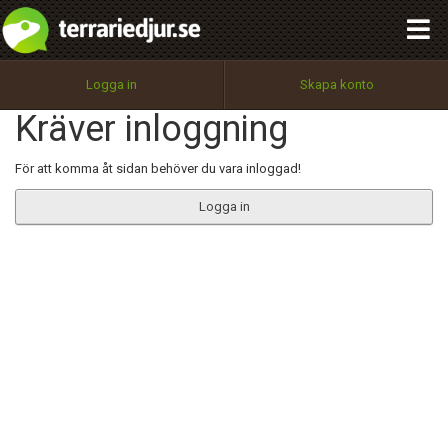
integritetspolicy
OK
Utför
Namn:
Begär nytt lösenord
Logga in
Skapa konto
Tillbaka till förstasidan
Kräver inloggning
100%
Epost:
För att komma åt sidan behöver du vara inloggad!
Logga in
Användarnamn:
Lösenord:
Privacy Policy
Terms of Service