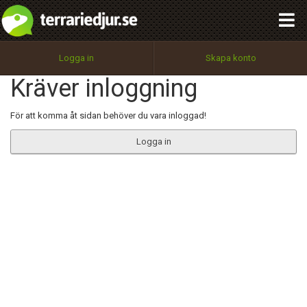
integritetspolicy
OK
Utför
Namn:
Begär nytt lösenord
Logga in
Skapa konto
Tillbaka till förstasidan
Kräver inloggning
100%
Epost:
För att komma åt sidan behöver du vara inloggad!
Logga in
Användarnamn:
Lösenord:
Privacy Policy
Terms of Service