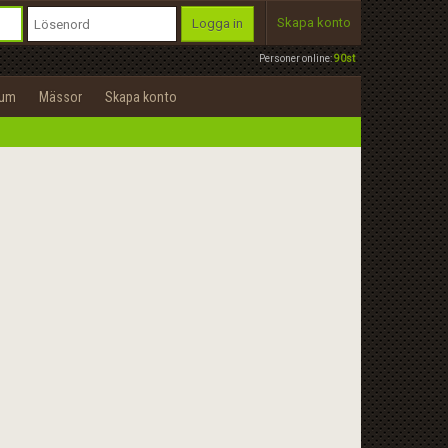
Skapa konto
Logga in
Personer online:
90st
rum
Mässor
Skapa konto