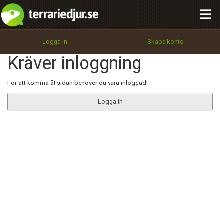
integritetspolicy
OK
Utför
Namn:
Begär nytt lösenord
Logga in
Skapa konto
Tillbaka till förstasidan
Kräver inloggning
100%
Epost:
För att komma åt sidan behöver du vara inloggad!
Logga in
Användarnamn:
Lösenord:
Privacy Policy
Terms of Service