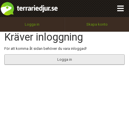
integritetspolicy
OK
Utför
Namn:
Begär nytt lösenord
Logga in
Skapa konto
Tillbaka till förstasidan
Kräver inloggning
100%
Epost:
För att komma åt sidan behöver du vara inloggad!
Logga in
Användarnamn:
Lösenord:
Privacy Policy
Terms of Service