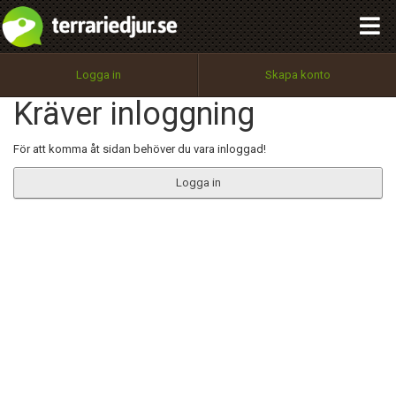
integritetspolicy
OK
Utför
Namn:
Begär nytt lösenord
Logga in
Skapa konto
Tillbaka till förstasidan
Kräver inloggning
100%
Epost:
För att komma åt sidan behöver du vara inloggad!
Logga in
Användarnamn:
Lösenord:
Privacy Policy
Terms of Service