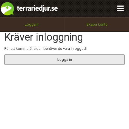
integritetspolicy
OK
Utför
Namn:
Begär nytt lösenord
Logga in
Skapa konto
Tillbaka till förstasidan
Kräver inloggning
100%
Epost:
För att komma åt sidan behöver du vara inloggad!
Logga in
Användarnamn:
Lösenord:
Privacy Policy
Terms of Service