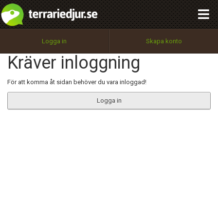
integritetspolicy
OK
Utför
Namn:
Begär nytt lösenord
Logga in
Skapa konto
Tillbaka till förstasidan
Kräver inloggning
100%
Epost:
För att komma åt sidan behöver du vara inloggad!
Logga in
Användarnamn:
Lösenord:
Privacy Policy
Terms of Service