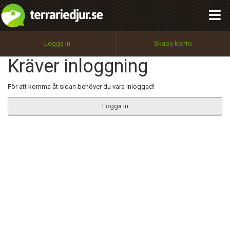
integritetspolicy
OK
Utför
Namn:
Begär nytt lösenord
Logga in
Skapa konto
Tillbaka till förstasidan
Kräver inloggning
100%
Epost:
För att komma åt sidan behöver du vara inloggad!
Logga in
Användarnamn:
Lösenord:
Privacy Policy
Terms of Service