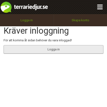
integritetspolicy
OK
Utför
Namn:
Begär nytt lösenord
Logga in
Skapa konto
Tillbaka till förstasidan
Kräver inloggning
100%
Epost:
För att komma åt sidan behöver du vara inloggad!
Logga in
Användarnamn:
Lösenord:
Privacy Policy
Terms of Service