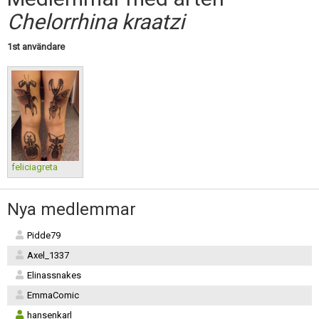
Skapa konto
Chelorrhina kraatzi
1st användare
feliciagreta
Nya medlemmar
Pidde79
Axel_1337
Elinassnakes
EmmaComic
hansenkarl