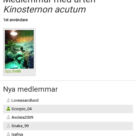
Skapa konto
Kinosternon acutum
1st användare
SpLife88
Nya medlemmar
Loveasandlund
Scorpio_04
Axoleia2009
Snake_99
Isafisa