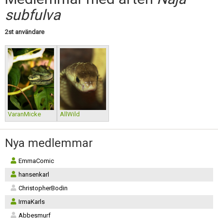
Skapa konto
subfulva
2st användare
VaranMicke
AllWild
Nya medlemmar
EmmaComic
hansenkarl
ChristopherBodin
IrmaKarls
Abbesmurf