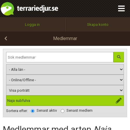
integritetspolicy
OK
Utför
Namn:
Begär nytt lösenord
Logga in
Skapa konto
Tillbaka till förstasidan
100%
Epost:
Medlemmar
Användarnamn:
Lösenord:
Naja subfulva
Senast aktiv
Senast medlem
Privacy Policy
Sortera efter:
Terms of Service
Medlemmar med arten
Naja