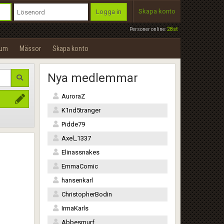
Skapa konto
Logga in
Personer online:
28st
rum
Mässor
Skapa konto
Nya medlemmar
AuroraZ
K1nd5tranger
Pidde79
Axel_1337
Elinassnakes
EmmaComic
hansenkarl
ChristopherBodin
IrmaKarls
Abbesmurf