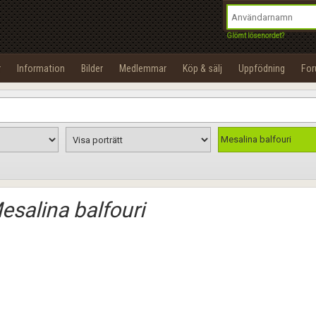
integritetspolicy
OK
Utför
Namn:
Begär nytt lösenord
Glömt lösenordet?
Tillbaka till förstasidan
Epost:
r
Information
Bilder
Medlemmar
Köp & sälj
Uppfödning
Fo
100%
Användarnamn:
Lösenord:
Mesalina balfouri
Privacy Policy
Terms of Service
esalina balfouri
Skapa konto