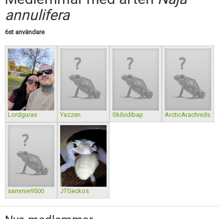
Skapa konto
annulifera
6st användare
Lordguras
Yazzen
Skibidibap
ArcticArachnids
sammie9500
JTGeckos