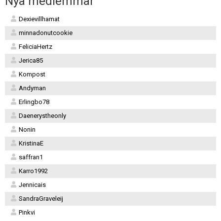
Nya medlemmar
Dexievillhamat
minnadonutcookie
FeliciaHertz
Jerica85
Kompost
Andyman
Erlingbo78
Daenerystheonly
Nonin
KristinaE
saffran1
Karro1992
Jennicais
SandraGraveleij
Pinkvi