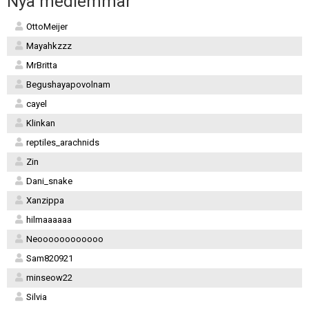
Nya medlemmar
OttoMeijer
Mayahkzzz
MrBritta
Begushayapovolnam
cayel
Klinkan
reptiles_arachnids
Zin
Dani_snake
Xanzippa
hilmaaaaaa
Neoooooooooooo
Sam820921
minseow22
Silvia