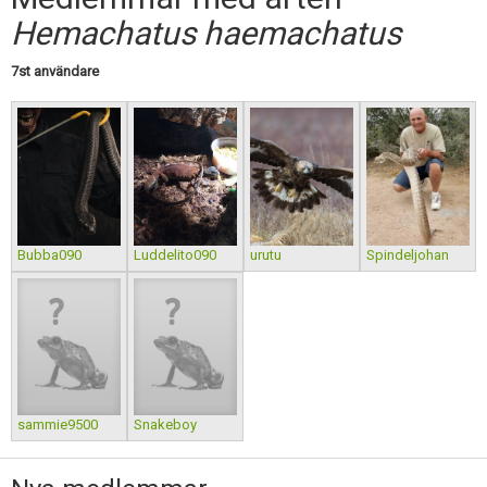
Skapa konto
Hemachatus haemachatus
7st användare
Bubba090
Luddelito090
urutu
Spindeljohan
sammie9500
Snakeboy