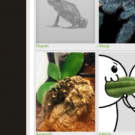
Flurpen
Shuuji
Awenn92
Kaktus