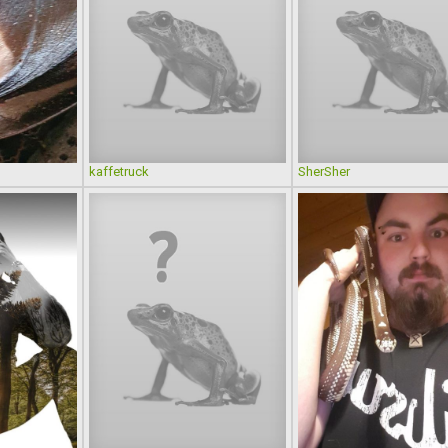
kaffetruck
SherSher