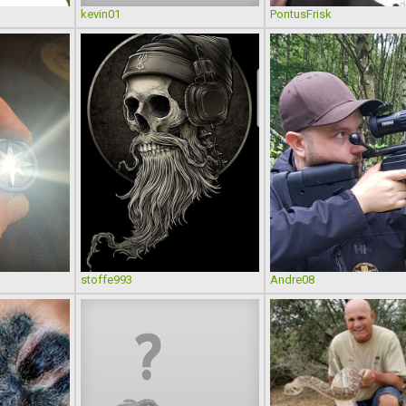
kevin01
PontusFrisk
stoffe993
Andre08