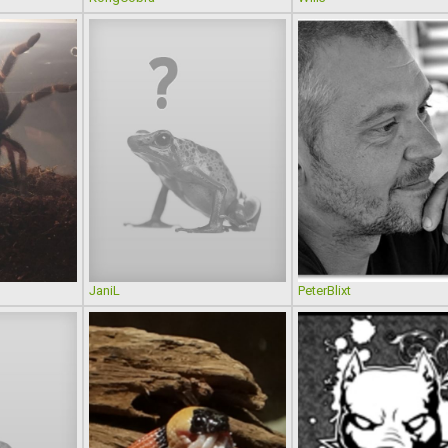
JaniL
PeterBlixt