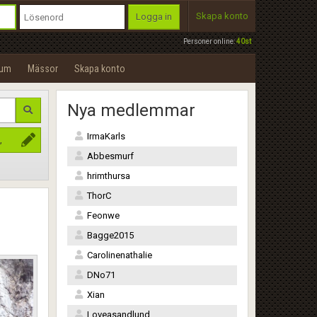
Skapa konto
Logga in
Personer online:
40st
rum
Mässor
Skapa konto
Nya medlemmar
IrmaKarls
,
Abbesmurf
hrimthursa
ThorC
Feonwe
Bagge2015
Carolinenathalie
DNo71
Xian
Loveasandlund