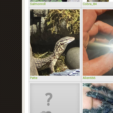
Salmonroll
Cobra_84
Patte
Alien666