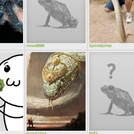
nisse8888
Spindeljohan
KongCobra
Will3