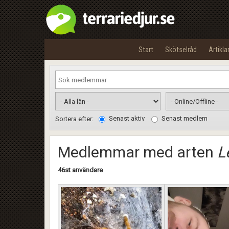
Start
Skötselråd
Artikla
Senast aktiv
Senast medlem
Sortera efter:
Medlemmar med arten
L
46st användare