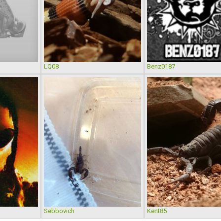
LQ08
Benz0187
Sebbovich
Kent85