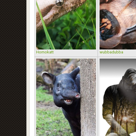
Homokatt
wubbadubba