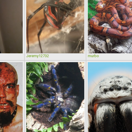
Jeremy12732
murbo