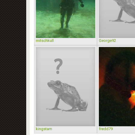
mitschkull
George92
kingstam
fredd79