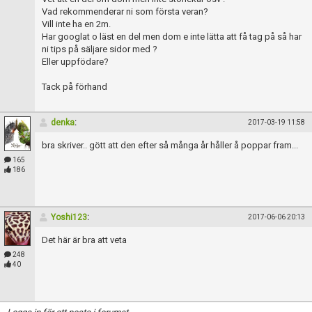
Vad rekommenderar ni som första veran?
Vill inte ha en 2m.
Har googlat o läst en del men dom e inte lätta att få tag på så har
ni tips på säljare sidor med ?
Eller uppfödare?
Tack på förhand
denka
:
2017-03-19 11:58
bra skriver.. gött att den efter så många år håller å poppar fram...
165
186
Yoshi123
:
2017-06-06 20:13
Det här är bra att veta
248
40