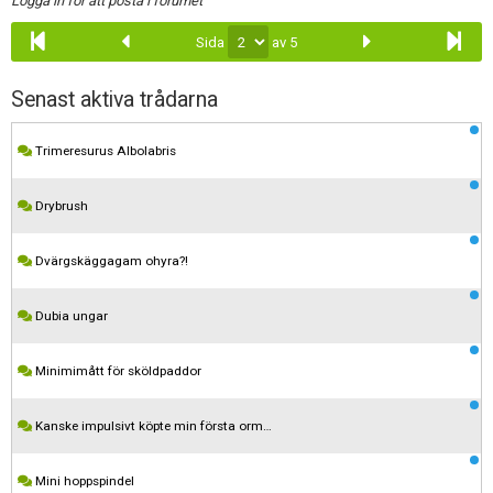
Logga in för att posta i forumet
Sida
av 5
Senast aktiva trådarna
Trimeresurus Albolabris
Drybrush
Dvärgskäggagam ohyra?!
Dubia ungar
Minimimått för sköldpaddor
Kanske impulsivt köpte min första orm…
Mini hoppspindel