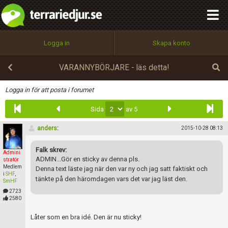
integritetspolicy
OK
Utför
Namn:
Begär nytt lösenord
Logga in
Skapa konto
Tillbaka till förstasidan
100%
Epost:
VARANNYBÖRJARE - läs detta!
Infoga
Logga in för att posta i forumet
Sida
av 5
Användarnamn:
anders
:
2015-10-28 08:13
Falk skrev:
Admini
Lösenord:
ADMIN...Gör en sticky av denna pls.
stratör
Medlem
Denna text läste jag när den var ny och jag satt faktiskt och
i
SHF
,
tänkte på den häromdagen vars det var jag läst den.
SmHF
2723
Privacy Policy
2580
Terms of Service
Låter som en bra idé. Den är nu sticky!