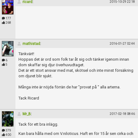
ricard
:
2015-10-29 22:18
177
268
mathistad
:
2016-01-27 02:44
Tänkvärt!
Hoppas det är ord som folk tar åt sig och tänker igenom innan
6
dom skaffar sig djur överhuvudtaget.
5
Det är ett stort ansvar med mat, skötsel och inte minst försäkring
om djuret blir sjukt.
Många inte är nöjda förrän de har "provat på " alla arterna.
Tack Ricard
Mr_B
:
2017-02-18 08:46
Tack för ett bra inlägg.
379
Kan bara hålla med om V.niloticus. Haft en för 15 år sen cirka och
400