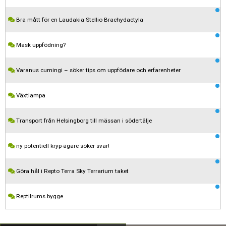
Bra mått för en Laudakia Stellio Brachydactyla
Mask uppfödning?
Varanus cumingi – söker tips om uppfödare och erfarenheter
Växtlampa
Transport från Helsingborg till mässan i södertälje
Kom ihåg att följa terrariedjur.se's regler när du postar i forumet.
ny potentiell kryp-ägare söker svar!
Spara
Göra hål i Repto Terra Sky Terrarium taket
Reptilrums bygge