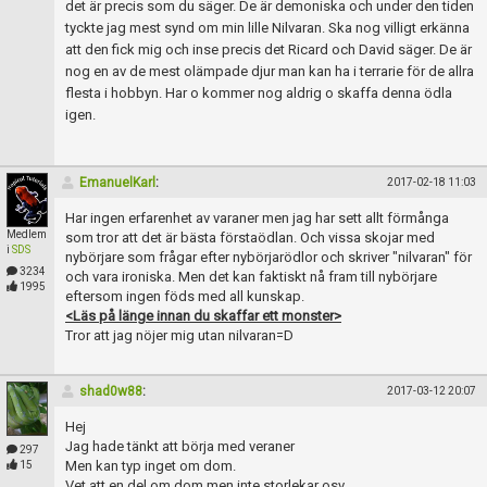
det är precis som du säger. De är demoniska och under den tiden
tyckte jag mest synd om min lille Nilvaran. Ska nog villigt erkänna
att den fick mig och inse precis det Ricard och David säger. De är
nog en av de mest olämpade djur man kan ha i terrarie för de allra
flesta i hobbyn. Har o kommer nog aldrig o skaffa denna ödla
igen.
EmanuelKarl
:
2017-02-18 11:03
Har ingen erfarenhet av varaner men jag har sett allt förmånga
Medlem
som tror att det är bästa förstaödlan. Och vissa skojar med
i
SDS
nybörjare som frågar efter nybörjarödlor och skriver "nilvaran" för
3234
och vara ironiska. Men det kan faktiskt nå fram till nybörjare
1995
eftersom ingen föds med all kunskap.
<Läs på länge innan du skaffar ett monster>
Tror att jag nöjer mig utan nilvaran=D
shad0w88
:
2017-03-12 20:07
Hej
Jag hade tänkt att börja med veraner
297
Men kan typ inget om dom.
15
Vet att en del om dom men inte storlekar osv .