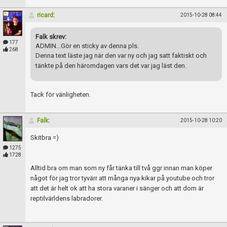
Skapa konto
ricard
:
2015-10-28 08:44
Falk skrev:
177
ADMIN...Gör en sticky av denna pls.
268
Denna text läste jag när den var ny och jag satt faktiskt och
tänkte på den häromdagen vars det var jag läst den.
Tack för vänligheten.
Falk
:
2015-10-28 10:20
Skitbra =)
1275
1728
Alltid bra om man som ny får tänka till två ggr innan man köper
något för jag tror tyvärr att många nya kikar på youtube och tror
att det är helt ok att ha stora varaner i sänger och att dom är
reptilvärldens labradorer.