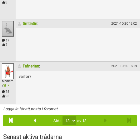
Skapa konto
8
timtintin
:
2021-10-20 15:02
..
17
7
Fafnerian
:
2021-10-20 16:18
varför?
Medlem
i
SHF
75
95
Logga in för att posta i forumet
Sida
av 13
Senast aktiva trådarna