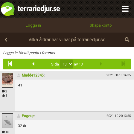
integritetspolicy
OK
Utför
Namn:
Begär nytt lösenord
Logga in
Skapa konto
Tillbaka till förstasidan
100%
Epost:
Vilka åldrar har vi här på terrariedjur.se
Infoga
Logga in för att posta i forumet
Sida
av 13
Användarnamn:
Madde12345
:
2021-08-13 16:35
41
Lösenord:
2
1
Privacy Policy
Pageup
:
2021-10-20 13:55
Terms of Service
32 år
16