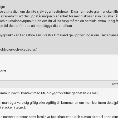
djur
se att ha djur, om du inte själv äger fastigheten. Dina närmaste grannar ska tillf
ng inte leda till att det uppstår någon olägenhet för människors hälsa. Du ska hå
- och djurhälsosynpunkt. Och om du vill ha tupp måste du särskilt lämna uppgif
en tid det tar för oss att handlägga ditt ansökan.
synpunkt kan Länsstyrelsen i Västra Götaland ge upplysningar om. Det är länss
kydd/djur-och-skadedjur/
först.
2017
a Kommun (varit i kontakt med Miljö-byggförvaltningschefen via mail).
 man äger vare sig giftig eller ogiftig till kommunen om man bor inom detaljpl
 stycken i taget).
ina närmsta grannar samt beskriva foderhantering och allmän skötsel kring djur