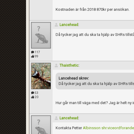
Kostnaden är från 2018 870kr per ansökan.
Lancehead
:
Då tycker jag att du ska ta hjälp av SHRs till
117
99
Thaisthetic
:
Lancehead skrev:
Då tycker jag att du ska ta hjälp av SHRs ti
53
20
Hur går man till väga med det? Jag är helt ny 
Lancehead
:
Kontakta Petter
Albinsson shr.viceordforand