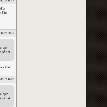
-12-27 19:33
djur
så fel.
-12-27 20:30
a djur
a så fel.
skyddet.
-12-28 10:02
a djur
a så fel.