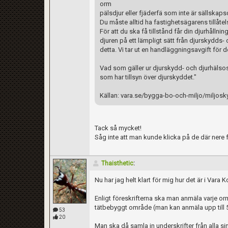
orm
pälsdjur eller fjäderfä som inte är sällskaps
Du måste alltid ha fastighetsägarens tillåtel
För att du ska få tillstånd får din djurhållni
djuren på ett lämpligt sätt från djurskydds
detta. Vi tar ut en handläggningsavgift för d
Vad som gäller ur djurskydd- och djurhälso
som har tillsyn över djurskyddet."
Källan: vara.se/bygga-bo-och-miljo/miljos
Tack så mycket!
Såg inte att man kunde klicka på de där nere 
Thaisthetic
:
Nu har jag helt klart för mig hur det är i Var
Enligt föreskrifterna ska man anmäla varje orm
tätbebyggt område (man kan anmäla upp till 5
53
20
Man ska då samla in underskrifter från alla s