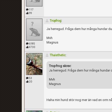
117
99
Tropfrog
:
Ja herregud. Fråga dem hur många hundar du 
Mvh
Magnus
6185
4730
Thaisthetic
:
Tropfrog skrev:
Ja herregud. Fråga dem hur många hundar du
53
Mvh
20
Magnus
Haha min hund stör nog mer än vad en orm nå