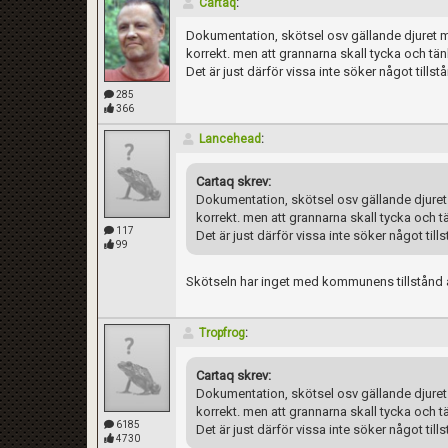
Cartaq
:
Dokumentation, skötsel osv gällande djuret man
korrekt. men att grannarna skall tycka och tä
Det är just därför vissa inte söker något till
285
366
Lancehead
:
Cartaq skrev:
Dokumentation, skötsel osv gällande djuret m
korrekt. men att grannarna skall tycka och 
117
Det är just därför vissa inte söker något ti
99
Skötseln har inget med kommunens tillstånd a
Tropfrog
:
Cartaq skrev:
Dokumentation, skötsel osv gällande djuret m
korrekt. men att grannarna skall tycka och 
6185
Det är just därför vissa inte söker något ti
4730