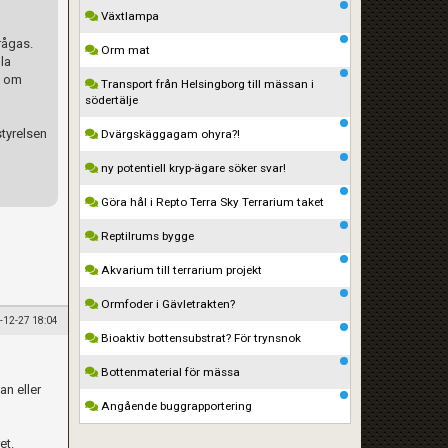
Växtlampa
rågas.
Orm mat
lla
t om
Transport från Helsingborg till mässan i
södertälje
tyrelsen
Dvärgskäggagam ohyra?!
ny potentiell kryp-ägare söker svar!
Göra hål i Repto Terra Sky Terrarium taket
Reptilrums bygge
Akvarium till terrarium projekt
Ormfoder i Gävletrakten?
-12-27 18:04
Bioaktiv bottensubstrat? För trynsnok
Bottenmaterial för mässa
an eller
Angående buggrapportering
et.