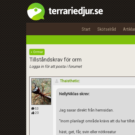
Start
Skötselråd
Artikla
« Ormar
Tillståndskrav för orm
Logga in för att posta i forumet
Thaisthetic
:
NellyNiklas skrev:
53
Jag saxar direkt från hemsidan.
20
"Inom planlagt område krävs att du har tillst
häst, get, får, svin eller nötkreatur