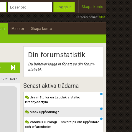
Skapa konto
Logga in
Personer online:
73st
rum
Mässor
Skapa konto
Din forumstatistik
Du behöver logga in för att se din forum-
statistik
-12-21 14:47
Senast aktiva trådarna
Bra mått för en Laudakia Stellio
Brachydactyla
Mask uppfödning?
Varanus cumingi – söker tips om uppfödare
och erfarenheter