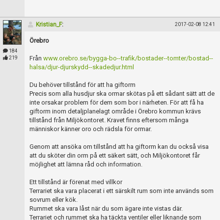
Skapa konto
Kristian_F
:
2017-02-08 12:41
Örebro
184
Från
www.orebro.se/bygga-bo--trafik/bostader--tomter/bostad--
219
halsa/djur-djurskydd--skadedjur.html
Du behöver tillstånd för att ha giftorm
Precis som alla husdjur ska ormar skötas på ett sådant sätt att de
inte orsakar problem för dem som bor i närheten. För att få ha
giftorm inom detaljplanelagt område i Örebro kommun krävs
tillstånd från Miljökontoret. Kravet finns eftersom många
människor känner oro och rädsla för ormar.
Genom att ansöka om tillstånd att ha giftorm kan du också visa
att du sköter din orm på ett säkert sätt, och Miljökontoret får
möjlighet att lämna råd och information.
Ett tillstånd är förenat med villkor
Terrariet ska vara placerat i ett särskilt rum som inte används som
sovrum eller kök.
Rummet ska vara låst när du som ägare inte vistas där.
Terrariet och rummet ska ha täckta ventiler eller liknande som