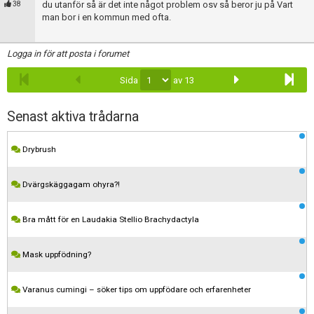
du utanför så är det inte något problem osv så beror ju på Vart
38
man bor i en kommun med ofta.
Logga in för att posta i forumet
Sida
av 13
Senast aktiva trådarna
Drybrush
Dvärgskäggagam ohyra?!
Bra mått för en Laudakia Stellio Brachydactyla
Mask uppfödning?
Varanus cumingi – söker tips om uppfödare och erfarenheter