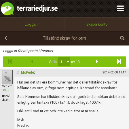
integritetspolicy
OK
Utför
Namn:
Begär nytt lösenord
Logga in
Skapa konto
Tillbaka till förstasidan
100%
Epost:
Tillståndskrav för orm
Infoga
Logga in för att posta i forumet
Sida
av 13
Användarnamn:
McPede
:
2017-02-08 11:47
Hur ser det ut i era kommuner när det gäller tillståndskrav för
Medlem
Lösenord:
hållande av orm, giftiga som ogiftiga, kostnad för ansökan?
i
DHF
263
Sala Kommun har tillståndskrav och godkänd ansökan debiteras
355
enligt given timtaxa (1007 kr/ h), dock lägst 1007 kr.
Privacy Policy
Håll er till vad ni vet och inte vad ni tror är ni snälla.
Terms of Service
Mvh
Fredrik