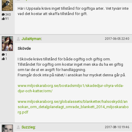
Här i Uppsala krävs inget tillstånd för ogiftiga arter.. Vet tyvärr inte
vad det kostar att skaffa tillstånd för gift.
340
91
JuliaNyman
:
2017-06-05 22:40
Skövde
1
I Skövde krävs tillstånd för både ogiftig och giftig orm.
1
Tillståndet för ogiftig orm kostar inget men ska du ha en giftig
orm tar de ut en avgift för handläggning.
Framgår dock inte på nätet/ i ansökan hur mycket denna går på.
www.miljoskaraborg.se/bostadsmiljo1/skadedjur-ohyra-vilda-
djur-och-katter/orm/
www.miljoskaraborg.se/globalassets/blanketter/halsoskydd/an
sokan_orm_detaljplanelagt_omrade_blankett_2014_miljoskarabo
rg.pdf
Suzzieg
:
2017-08-10 19:46