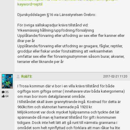
keyword=reptil
Djurskyddslagen §16 via Länsstyrelsen Örebro:
För övriga sällskapsdjur krävs tillstånd vid:
Yrkesmässig hållning/uppfödning/försäljning
Upplåtande/förvaring eller utfodring av sex eller fler kaniner eller
illrar per år
Upplåtande/förvaring eller utfodring av gnagare, fåglar, reptiler,
groddjur eller fiskar under förutsättning att verksamheten
omfattar sex eller fler förvaringsutrymmen såsom burar, akvarier,
terrarier eller liknande per år
Rob73
:
2017-02-21 11:20
I Trosa kommun där vi bor i en villa krävs tillstånd för både
ogiftiga som giftiga ormar ( innehavare utav båda katergorierna)
35
om man bor inom detaljplanerat område.
64
I tillståndet skall även grannyttrande ingå. Kostnad för detta är
960kr/tim och slutnotan hamnade på 1920 kr.
Miljökontoret var dock mycket hjälpsamma och tyckte det lät
spännande då man ej hanterat tillstånd för gift i kommunen
tidigare. Dock inte helt lätt att gå runt till närmsta grannarna i
området som helt nyinflyttad och förklara att man råkar ha lite