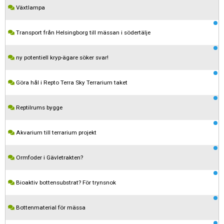
Växtlampa
Transport från Helsingborg till mässan i södertälje
ny potentiell kryp-ägare söker svar!
Göra hål i Repto Terra Sky Terrarium taket
Reptilrums bygge
Akvarium till terrarium projekt
Ormfoder i Gävletrakten?
Kom ihåg att följa terrariedjur.se's regler när du postar i forumet.
Bioaktiv bottensubstrat? För trynsnok
Spara
Bottenmaterial för mässa