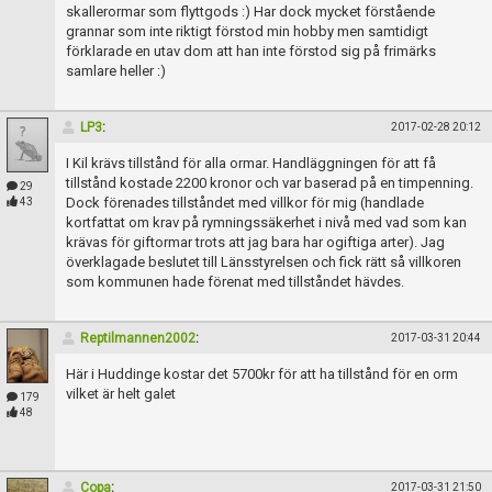
skallerormar som flyttgods :) Har dock mycket förstående
grannar som inte riktigt förstod min hobby men samtidigt
förklarade en utav dom att han inte förstod sig på frimärks
samlare heller :)
LP3
:
2017-02-28 20:12
I Kil krävs tillstånd för alla ormar. Handläggningen för att få
tillstånd kostade 2200 kronor och var baserad på en timpenning.
29
Dock förenades tillståndet med villkor för mig (handlade
43
kortfattat om krav på rymningssäkerhet i nivå med vad som kan
krävas för giftormar trots att jag bara har ogiftiga arter). Jag
överklagade beslutet till Länsstyrelsen och fick rätt så villkoren
som kommunen hade förenat med tillståndet hävdes.
Reptilmannen2002
:
2017-03-31 20:44
Här i Huddinge kostar det 5700kr för att ha tillstånd för en orm
vilket är helt galet
179
48
Copa
:
2017-03-31 21:50