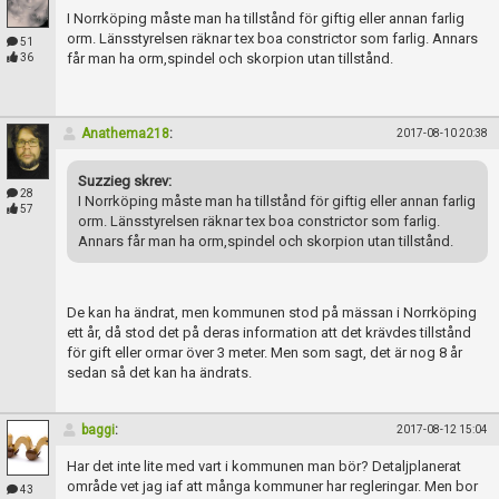
I Norrköping måste man ha tillstånd för giftig eller annan farlig
orm. Länsstyrelsen räknar tex boa constrictor som farlig. Annars
51
får man ha orm,spindel och skorpion utan tillstånd.
36
Anathema218
:
2017-08-10 20:38
Suzzieg skrev:
28
I Norrköping måste man ha tillstånd för giftig eller annan farlig
57
orm. Länsstyrelsen räknar tex boa constrictor som farlig.
Annars får man ha orm,spindel och skorpion utan tillstånd.
De kan ha ändrat, men kommunen stod på mässan i Norrköping
ett år, då stod det på deras information att det krävdes tillstånd
för gift eller ormar över 3 meter. Men som sagt, det är nog 8 år
sedan så det kan ha ändrats.
baggi
:
2017-08-12 15:04
Har det inte lite med vart i kommunen man bör? Detaljplanerat
område vet jag iaf att många kommuner har regleringar. Men bor
43