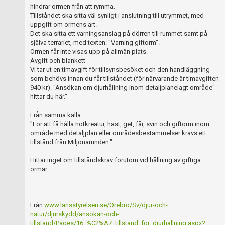
hindrar ormen från att rymma.
Tillståndet ska sitta väl synligt i anslutning till utrymmet, med
uppgift om ormens art.
Det ska sitta ett varningsanslag på dörren till rummet samt på
själva terrariet, med texten: "Varning giftorm".
Ormen får inte visas upp på allmän plats.
Avgift och blankett
Vi tar ut en timavgift för tillsynsbesöket och den handläggning
som behövs innan du får tillståndet (för närvarande är timavgiften
940 kr). "Ansökan om djurhållning inom detaljplanelagt område"
hittar du här."
Från samma källa:
"För att få hålla nötkreatur, häst, get, får, svin och giftorm inom
område med detaljplan eller områdesbestämmelser krävs ett
tillstånd från Miljönämnden."
Hittar inget om tillståndskrav förutom vid hållning av giftiga
ormar.
Från:
www.lansstyrelsen.se/Orebro/Sv/djur-och-
natur/djurskydd/ansokan-och-
tillstand/Pages/16_%C2%A7_tillstand_for_djurhallning.aspx?