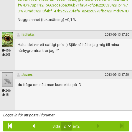
Skapa konto
f%7D%7Bp1%2Fb663cca6ba396b71fa547cf246220535%2Fp1%7
D%7Bmd5%2F8f4bf147b2c2223fefa1e242c8973fbc%2Fmd5%7D
Noggrannhet (fuktmätning) ±0,1 %
isdrake
:
2013-02-13 17:20
Haha det var ett saftigt pris. :) Själv så håller jag mig till mina
hårhygromtrar tror jag. ^^
456
208
Jazen
:
2013-02-13 17:28
du fråga om nått man kunde lita på :D
266
18
Logga in för att posta i forumet
Sida
av 2