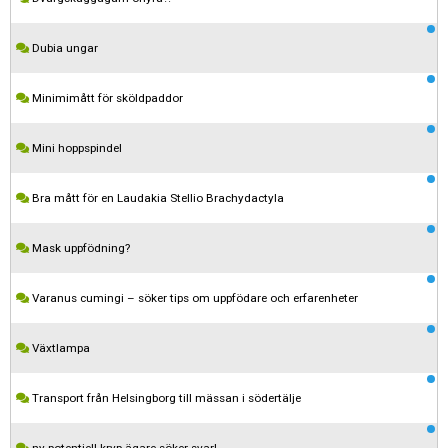
Dubia ungar
Minimimått för sköldpaddor
Mini hoppspindel
Bra mått för en Laudakia Stellio Brachydactyla
Mask uppfödning?
Varanus cumingi – söker tips om uppfödare och erfarenheter
Växtlampa
Kom ihåg att följa terrariedjur.se's regler när du postar i forumet.
Transport från Helsingborg till mässan i södertälje
Spara