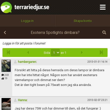
integritetspolicy
OK
Utför
Namn:
Begär nytt lösenord
Logga in
Skapa konto
Tillbaka till förstasidan
100%
Epost:
Exoterra Spotlights dimbara?
Infoga
Logga in för att posta i forumet
Sida
av 1
Användarnamn:
hambergaren
:
2013-01-31 16:14
Försökt att hitta på deras hemsida om deras lampor är dimbara
Lösenord:
men har inte hittat något. Någon som har använt exoterrars
203
19
värmelampor och dimmat ner dem?
Det är den tight beam på 75watt som jag ska använda.
Privacy Policy
Terms of Service
Hanna
:
2013-02-07 23:21
Jag har deras 75W och har dimmer till dem, så det fungerar :)