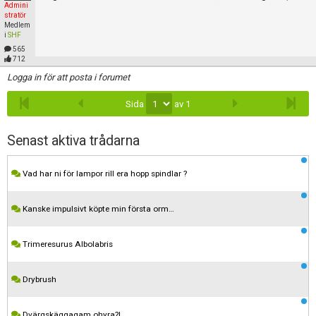
Skapa konto
Admini
stratör
Medlem
i
SHF
565
712
Logga in för att posta i forumet
Sida
av 1
Senast aktiva trådarna
Vad har ni för lampor rill era hopp spindlar ?
Kanske impulsivt köpte min första orm…
Trimeresurus Albolabris
Drybrush
Dvärgskäggagam ohyra?!