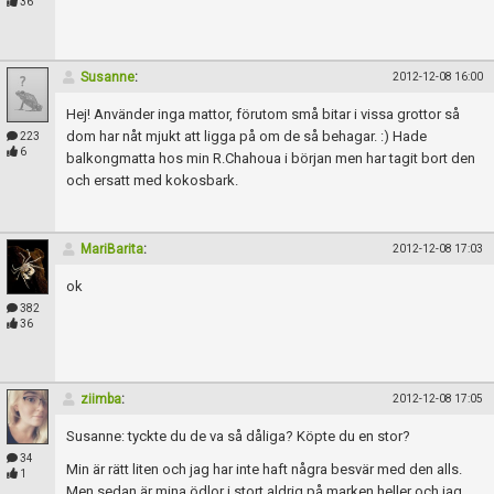
36
Susanne
:
2012-12-08 16:00
Hej! Använder inga mattor, förutom små bitar i vissa grottor så
dom har nåt mjukt att ligga på om de så behagar. :) Hade
223
6
balkongmatta hos min R.Chahoua i början men har tagit bort den
och ersatt med kokosbark.
MariBarita
:
2012-12-08 17:03
ok
382
36
ziimba
:
2012-12-08 17:05
Susanne: tyckte du de va så dåliga? Köpte du en stor?
34
Min är rätt liten och jag har inte haft några besvär med den alls.
1
Men sedan är mina ödlor i stort aldrig på marken heller och jag