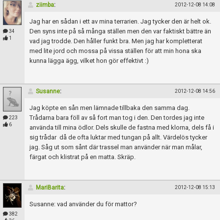
Skapa konto
ziimba
:
2012-12-08 14:08
Jag har en sådan i ett av mina terrarien. Jag tycker den är helt ok.
Den syns inte på så många ställen men den var faktiskt bättre än
34
1
vad jag trodde. Den håller funkt bra. Men jag har kompletterat
med lite jord och mossa på vissa ställen för att min hona ska
kunna lägga ägg, vilket hon gör effektivt :)
Susanne
:
2012-12-08 14:56
Jag köpte en sån men lämnade tillbaka den samma dag.
Trådarna bara föll av så fort man tog i den. Den tordes jag inte
223
6
använda till mina ödlor. Dels skulle de fastna med klorna, dels få i
sig trådar då de ofta luktar med tungan på allt. Värdelös tycker
jag. Såg ut som sånt där trassel man använder när man målar,
färgat och klistrat på en matta. Skräp.
MariBarita
:
2012-12-08 15:13
Susanne: vad använder du för mattor?
382