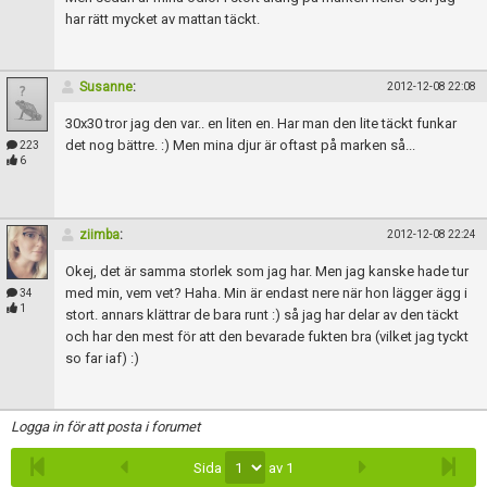
har rätt mycket av mattan täckt.
Susanne
:
2012-12-08 22:08
30x30 tror jag den var.. en liten en. Har man den lite täckt funkar
det nog bättre. :) Men mina djur är oftast på marken så...
223
6
ziimba
:
2012-12-08 22:24
Okej, det är samma storlek som jag har. Men jag kanske hade tur
med min, vem vet? Haha. Min är endast nere när hon lägger ägg i
34
1
stort. annars klättrar de bara runt :) så jag har delar av den täckt
och har den mest för att den bevarade fukten bra (vilket jag tyckt
so far iaf) :)
Logga in för att posta i forumet
Sida
av 1