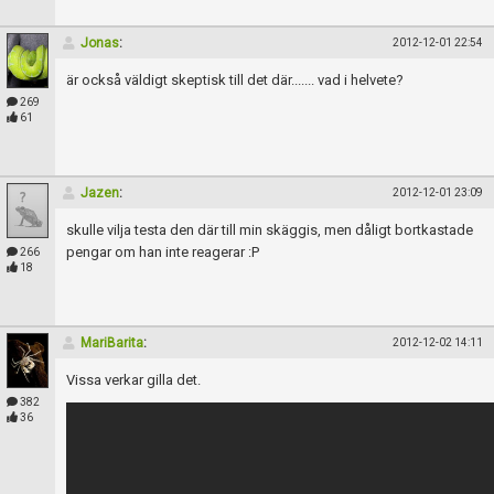
Jonas
:
2012-12-01 22:54
är också väldigt skeptisk till det där....... vad i helvete?
269
61
Jazen
:
2012-12-01 23:09
skulle vilja testa den där till min skäggis, men dåligt bortkastade
pengar om han inte reagerar :P
266
18
MariBarita
:
2012-12-02 14:11
Vissa verkar gilla det.
382
36