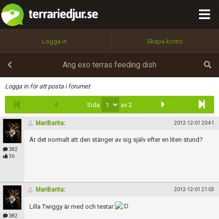
integritetspolicy
OK
Utför
Namn:
Begär nytt lösenord
Logga in
Skapa konto
Tillbaka till förstasidan
100%
Epost:
Ang exo terras feeding dish
Infoga
Logga in för att posta i forumet
Sida
av 2
Användarnamn:
MariBarita
:
2012-12-01 20:41
Är det normalt att den stänger av sig själv efter en liten stund?
Lösenord:
382
36
Privacy Policy
MariBarita
:
2012-12-01 21:03
Terms of Service
Lilla Twiggy är med och testar
382