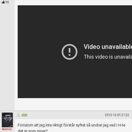
Skapa konto
36
ddr
:
2012-12-01 21:22
Förrutom att jag inte riktigt förstår syftet så undrar jag vad i H-te
Admini
det är som piper?