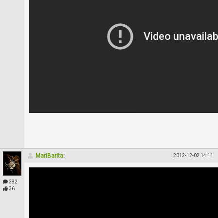
MariBarita
:
2012-12-02 14:11
382
36