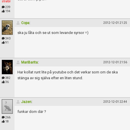
stratör
239
194
Copa
:
2012-12-01 21:25
ska ju låta och se ut som levande syrsor =)
340
91
MariBarita
:
2012-12-01 21:56
Har kollat runt lite på youtube och det verkar som om de ska
stänga av sig själva efter en liten stund.
382
36
Jazen
:
2012-12-01 22:44
funkar dom där ?
266
18