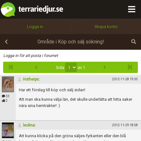
integritetspolicy
OK
Utför
Namn:
Begär nytt lösenord
Logga in
Skapa konto
Tillbaka till förstasidan
100%
Epost:
Område i Köp och sälj sökning!
Infoga
Logga in för att posta i forumet
Sida
av 1
Användarnamn:
Hotherps
:
2012-11-28 19:35
Har ett förslag till köp och sälj sidan!
Lösenord:
33
Att man ska kunna välja län, det skulle underlätta att hitta saker
2
nära sina hemtrakter! :)
Privacy Policy
leolina
:
2012-11-29 18:58
Terms of Service
Att kunna klicka på den gröna säljes-fyrkanten eller den blå