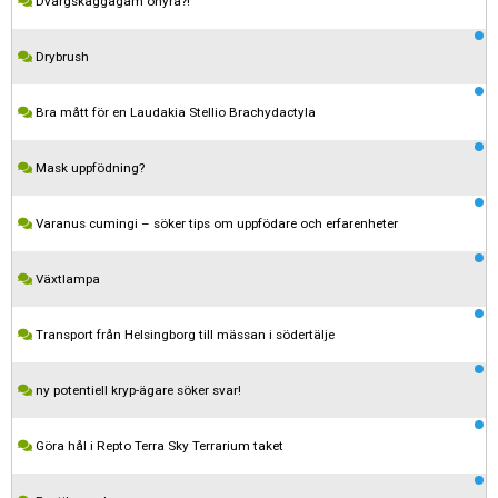
Dvärgskäggagam ohyra?!
Drybrush
Bra mått för en Laudakia Stellio Brachydactyla
Mask uppfödning?
Varanus cumingi – söker tips om uppfödare och erfarenheter
Växtlampa
Transport från Helsingborg till mässan i södertälje
ny potentiell kryp-ägare söker svar!
Göra hål i Repto Terra Sky Terrarium taket