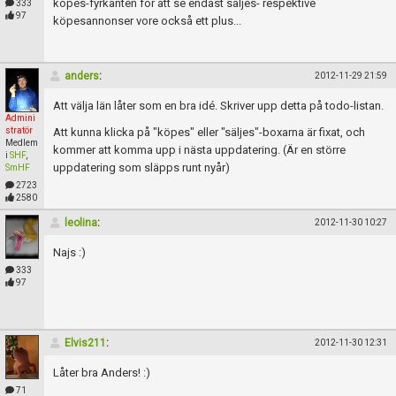
Skapa konto
köpes-fyrkanten för att se endast säljes- respektive
333
97
köpesannonser vore också ett plus...
anders
:
2012-11-29 21:59
Att välja län låter som en bra idé. Skriver upp detta på todo-listan.
Admini
stratör
Att kunna klicka på "köpes" eller "säljes"-boxarna är fixat, och
Medlem
kommer att komma upp i nästa uppdatering. (Är en större
i
SHF
,
uppdatering som släpps runt nyår)
SmHF
2723
2580
leolina
:
2012-11-30 10:27
Najs :)
333
97
Elvis211
:
2012-11-30 12:31
Låter bra Anders! :)
71