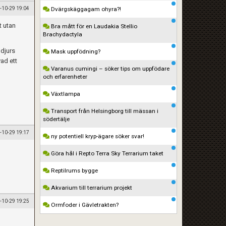
-10-29 19:04
Dvärgskäggagam ohyra?!
t utan
Bra mått för en Laudakia Stellio
Brachydactyla
 djurs
Mask uppfödning?
vad ett
Varanus cumingi – söker tips om uppfödare
och erfarenheter
Växtlampa
Transport från Helsingborg till mässan i
södertälje
-10-29 19:17
ny potentiell kryp-ägare söker svar!
Göra hål i Repto Terra Sky Terrarium taket
Reptilrums bygge
Akvarium till terrarium projekt
-10-29 19:25
Ormfoder i Gävletrakten?