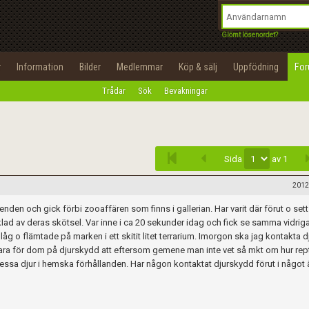
integritetspolicy
OK
Utför
Namn:
Begär nytt lösenord
Glömt lösenordet?
Tillbaka till förstasidan
Epost:
r
Information
Bilder
Medlemmar
Köp & sälj
Uppfödning
Fo
100%
Trådar
Sök
Bevakningar
Infoga
Användarnamn:
Lösenord:
Sida
av 1
Privacy Policy
Terms of Service
2012
renden och gick förbi zooaffären som finns i gallerian. Har varit där förut o set
Skapa konto
klad av deras skötsel. Var inne i ca 20 sekunder idag och fick se samma vidrig
åg o flämtade på marken i ett skitit litet terrarium. Imorgon ska jag kontakta 
klara för dom på djurskydd att eftersom gemene man inte vet så mkt om hur rept
ssa djur i hemska förhållanden. Har någon kontaktat djurskydd förut i något