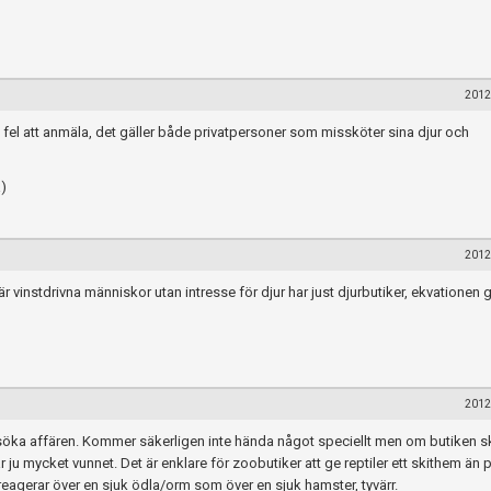
2012
ig fel att anmäla, det gäller både privatpersoner som missköter sina djur och
a)
2012
r vinstdrivna människor utan intresse för djur har just djurbutiker, ekvationen g
2012
när du postar i forumet.
söka affären. Kommer säkerligen inte hända något speciellt men om butiken s
r ju mycket vunnet. Det är enklare för zoobutiker att ge reptiler ett skithem än 
Spara
gerar över en sjuk ödla/orm som över en sjuk hamster, tyvärr.