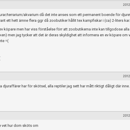
2012
e burar/terrarium/akvarium då det inte anses som ett permanent boende för djure
varit ett hett ämne flera ggr då zoobutiker hållit tex kampfiskar i (ca) 2-liters kar.
ev köpare men har viss förståelse förr att zoobutikerna inte kan tillgodose alla
tiken) men jag tycker att det är deras skyldighet att informera en ev köpare om 
nte =(
(
2012
djuraffärer har för skötsel, alla reptiler jag sett har mått riktigt dåligt där inne.
2012
te vet hur dom sköts om