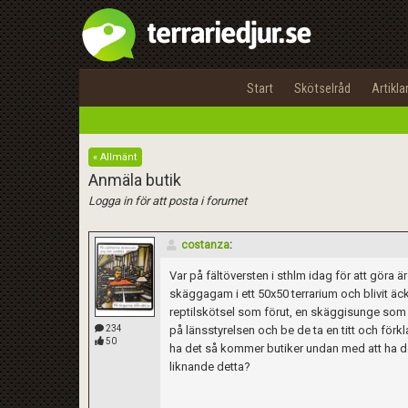
Start
Skötselråd
Artikla
« Allmänt
Anmäla butik
Logga in för att posta i forumet
costanza
:
Var på fältöversten i sthlm idag för att göra ä
skäggagam i ett 50x50 terrarium och blivit äc
reptilskötsel som förut, en skäggisunge som l
234
på länsstyrelsen och be de ta en titt och för
50
ha det så kommer butiker undan med att ha de
liknande detta?