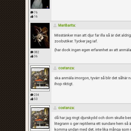
76
16
MariBarita
:
Misstänker man att djur far illa så är det aldr
zoobutiker. Tycker jag iaf.
(har dock ingen egen erfarenhet av att anmäl
382
36
costanza
:
ska anmäla imorgon, tyvärr så blir det såhär nä
ihop riktigt.
234
50
costanza
:
Kom ihåg att följa terrariedjur.se's regler 
då har jag ringt djurskydd och dom skulle be
litegrann o ger reptilerna ett sundare hem så ä
komma undan med det, inte lika många som rea