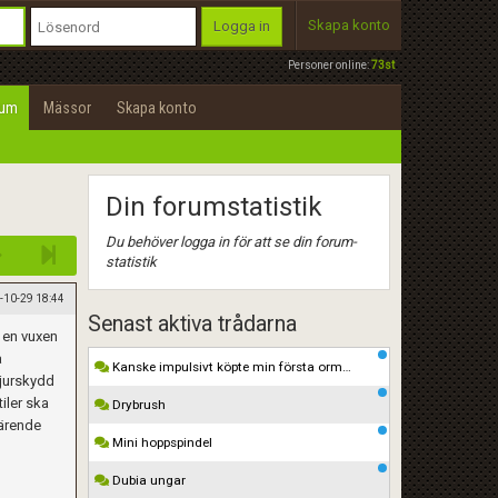
Skapa konto
Logga in
Personer online:
73st
rum
Mässor
Skapa konto
Din forumstatistik
Du behöver logga in för att se din forum-
statistik
-10-29 18:44
Senast aktiva trådarna
t en vuxen
a
Kanske impulsivt köpte min första orm…
djurskydd
iler ska
Drybrush
 ärende
Mini hoppspindel
Dubia ungar