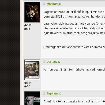
MariBarita
:
Jag vet att zoobutiker får hålla djur i mindr
som ett tillfälligt, inom akvaristiken har detta 
Jag tycker själv att det är missvisande för en 
382
utrymmeskrav (det hade blivit för få djur i bu
36
djur kräver för skötsel men det görs ju tyvärr i
Smutsigt ska det absolut inte vara i burarna =
costanza
:
jo men det här är inte i närheten av vad normala 
234
50
Ergotamin
:
Anmäl idioterna dom ska inte ha djur dom in