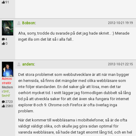
Skapa konto
91
Bobson
:
2012-10-21 19:19
Aha, sorry, trodde du svarade på det jag hade skrivit.. :) Menade
inget illa om det lät så i alla fall..
4
0
anders
:
2012-10-21 22:15
Det stora problemet som webbutvecklare är att när man bygger
Admini
en hemsida, så finns det mängder med olika webbläsare som
stratör
inte följer standarden. En del saker går att lösa, men det tar
Medlem
i
SHF
,
oerhört mycket tid. I snitt lägger jag förmodligen dubbelt så lång
SmHF
tid på att utveckla saker för att det även ska fungera för internet
2723
explorer 8 och 9. Chrome och Firefox är ofta överlag inga
2580
problem.
När det kommer till webbläsarna i mobiltelefoner, så är de ofta
väldigt väldigt olika, och skulle jag göra sidan optimal för
varenda webbläsare, så hade det tagit enormt lång tid, och en hel