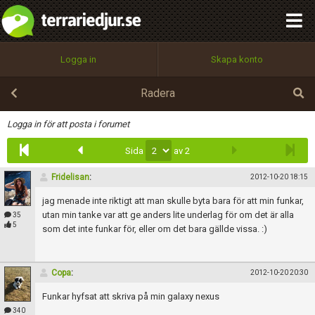
integritetspolicy
OK
Utför
Namn:
Begär nytt lösenord
Logga in
Skapa konto
Tillbaka till förstasidan
100%
Epost:
Radera
Infoga
Logga in för att posta i forumet
Sida
av 2
Användarnamn:
Fridelisan
:
2012-10-20 18:15
jag menade inte riktigt att man skulle byta bara för att min funkar,
Lösenord:
utan min tanke var att ge anders lite underlag för om det är alla
35
5
som det inte funkar för, eller om det bara gällde vissa. :)
Privacy Policy
Copa
:
2012-10-20 20:30
Terms of Service
Funkar hyfsat att skriva på min galaxy nexus
340