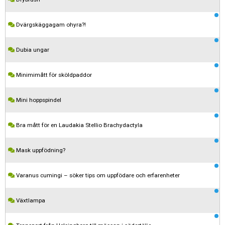
Dvärgskäggagam ohyra?!
Dubia ungar
Minimimått för sköldpaddor
Mini hoppspindel
Bra mått för en Laudakia Stellio Brachydactyla
Mask uppfödning?
Varanus cumingi – söker tips om uppfödare och erfarenheter
Växtlampa
Kom ihåg att följa terrariedjur.se's regler när du postar i forumet.