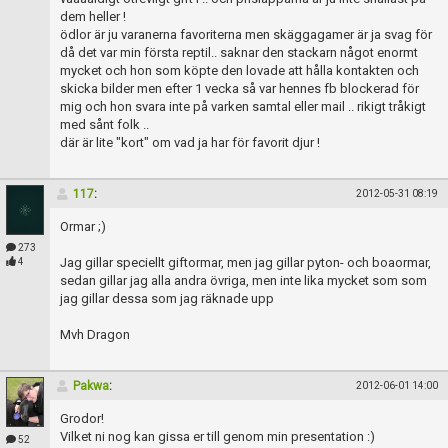
dem heller !
ödlor är ju varanerna favoriterna men skäggagamer är ja svag för
då det var min första reptil.. saknar den stackarn något enormt
mycket och hon som köpte den lovade att hålla kontakten och
skicka bilder men efter 1 vecka så var hennes fb blockerad för
mig och hon svara inte på varken samtal eller mail .. rikigt tråkigt
med sånt folk ..
där är lite "kort" om vad ja har för favorit djur !
117
:
2012-05-31 08:19
Ormar ;)
273
Jag gillar speciellt giftormar, men jag gillar pyton- och boaormar,
4
sedan gillar jag alla andra övriga, men inte lika mycket som som
jag gillar dessa som jag räknade upp
Mvh Dragon
Pakwa
:
2012-06-01 14:00
Grodor!
Vilket ni nog kan gissa er till genom min presentation :)
52