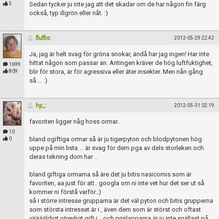
Skapa konto
Sedan tycker ju inte jag att det skadar om de har någon fin färg
5
också, typ illgrön eller nåt. :)
fluffis
:
2012-05-29 22:42
Ja, jag är helt svag för gröna snokar, ändå har jag ingen! Har inte
hittat någon som passar än. Antingen kräver de hög luftfuktighet,
1699
blir för stora, är för agressiva eller äter insekter. Men nån gång
809
så.... :)
hp_
:
2012-05-31 02:19
favoriten ligger någ hoss ormar..
10
bland ogiftiga ormar så är ju tigerpyton och blodpytonen hög
0
uppe på min lista ... är svag för dem pga av dels storleken och
deras tekning dom har ..
bland giftiga ormarna så äre det ju bitis nasicornis som är
favoriten, aa just för att.. googla om ni inte vet hur det ser ut så
kommer ni förstå varför ;)
så i större intresse grupparna är det väl pyton och bitis grupperna
som största intresset är i , även dem som är störst och oftast
vääääldigt otrevligt gift i .. och prislapparna är ju inte snällast på