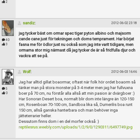
2
sandiz
:
2012-06-02 23:18
jag tycker bäst om ormar spec tiger pyton albino och majsorm
cande cane just för tekningen och doms temprament. Har börjat
40
fasna me för ödlor just nu också som jag inte varit tidigare, men
3
ormarna stor mig närmast då jag tycker de är så fridfulla djur och
vackra att se på.
Wolf
:
2012-06-03 16:46
Jag har alltid gillat boaormar, oftast när folk hör ordet boaorm så
tänker man på stora monster på 3-4 meter men jag har fullvuxna
5
boer på 70 cm, nu förstår alla allså att min pasion är dvärgboer :)
0
Har Sonoran Desert boa, normalt blir dom inte längre än 120-150
cm, Rosenboan 70-100 cm, Sandboa lika så, Dumerilis boa runt
150 cm, allså ganska hanterbara och man behöver inga
jätteterrarier heller.
Dessutom finns dom i en del morfer också :)
reptilesrus.weebly.com/uploads/1/2/9/0/1290311/6497749.jpg