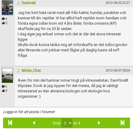
fastmek
:
2012-06-03 22:27
Jag har kört hela racet med allt från katter, hundar, parakiter och
kaniner till div. reptiler. Vi har alltid haft reptiler inom familjen och
6
första egna ödlan kom vid 4 års ålder, första ormarna (KP)
0
skaffade jag för ca 20 år sedan.
I dag äger jag enbart ormar och det är där det stora intresset
ligger.
Skulle dock kunna tänka mig att införskaffa en del ödlor/grodor
eller liknande och jobbar med fåglar på daglig basis så tuff
fråga.
Micke_Chai
:
2012-06-07 00:26
Även för min del hamnar ormar högt på intresselistan, framförallt
Elipidae. Dock är jag öppen för det mesta, då jag är väldigt
5
intresserad av den almänna biologin och etologin hos
0
organismer :)
Logga in för att posta i forumet
Sida
av 4