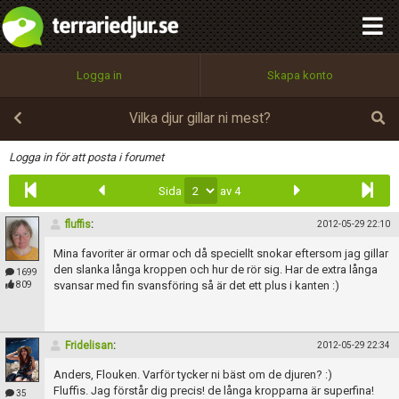
integritetspolicy
OK
Utför
Namn:
Begär nytt lösenord
Logga in
Skapa konto
Tillbaka till förstasidan
100%
Epost:
Vilka djur gillar ni mest?
Infoga
Logga in för att posta i forumet
Sida
av 4
Användarnamn:
fluffis
:
2012-05-29 22:10
Mina favoriter är ormar och då speciellt snokar eftersom jag gillar
Lösenord:
den slanka långa kroppen och hur de rör sig. Har de extra långa
1699
svansar med fin svansföring så är det ett plus i kanten :)
809
Privacy Policy
Fridelisan
:
2012-05-29 22:34
Terms of Service
Anders, Flouken. Varför tycker ni bäst om de djuren? :)
Fluffis. Jag förstår dig precis! de långa kropparna är superfina!
35