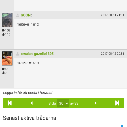
GOONI
:
2017-08-11 21:31
1606+6=1612
108
116
smulan_gazelle1305
:
2017-08-12 20:31
1612+1=1613
43
7
Logga in för att posta i forumet
Sida
av 33
Senast aktiva trådarna