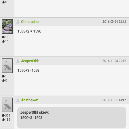
Skapa konto
0
Christopher
:
2016-09-24 22:12
1588+2 = 1590
18
11
JesperSthl
:
2016-11-05 00:12
1590+3=1593
1
0
Anathawa
:
2016-11-06 13:47
JesperSthl skrev:
374
1590+3=1593
189