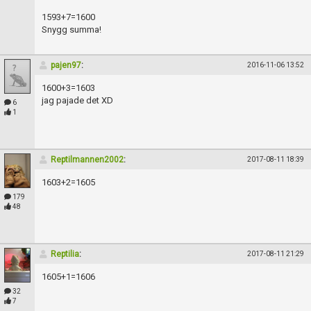
1593+7=1600
Snygg summa!
pajen97
:
2016-11-06 13:52
1600+3=1603
jag pajade det XD
6
1
Reptilmannen2002
:
2017-08-11 18:39
1603+2=1605
179
48
Reptilia
:
2017-08-11 21:29
1605+1=1606
32
7