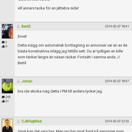
Skapa konto
vill annars tacka för en jättebra sida!
Bertil
:
2014-02-07 18:41
Emel!
2
Detta inägg om automatisk borttagning av annonser var en av de
0
bästa konstruktiva inlägg jag hittills sett. Du är tydligen en kille
som tänker längre än näsan räcker. Fortsätt i samma anda. //
Bertil
Jonas
:
2014-02-07 18:47
bra ide skicka iväg detta i PM till anders tycker jag.
269
61
CJBReptiles
:
2014-02-07 22:55
Visst kan det vara bra. Men jag har gjort fynd på annonser som