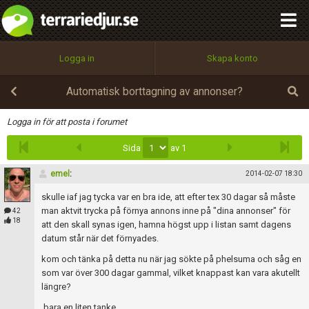
integritetspolicy
OK
Utför
Namn:
Begär nytt lösenord
Logga in
Skapa konto
Tillbaka till förstasidan
100%
Epost:
Automatisk borttagning av annonser?
Infoga
Logga in för att posta i forumet
Sida
av 1
Användarnamn:
emel
:
2014-02-07 18:30
skulle iaf jag tycka var en bra ide, att efter tex 30 dagar så måste
Lösenord:
man aktvit trycka på förnya annons inne på "dina annonser" för
42
18
att den skall synas igen, hamna högst upp i listan samt dagens
datum står när det förnyades.
kom och tänka på detta nu när jag sökte på phelsuma och såg en
Privacy Policy
som var över 300 dagar gammal, vilket knappast kan vara akutellt
Terms of Service
längre?
bara en liten tanke.