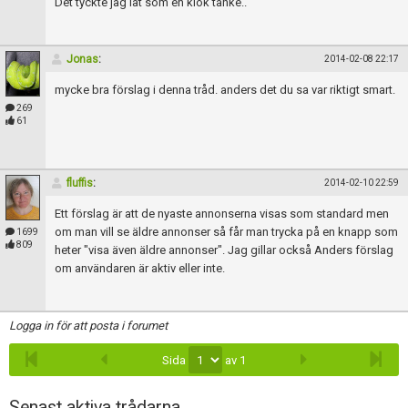
Det tyckte jag lät som en klok tanke..
Jonas
:
2014-02-08 22:17
mycke bra förslag i denna tråd. anders det du sa var riktigt smart.
269
61
fluffis
:
2014-02-10 22:59
Ett förslag är att de nyaste annonserna visas som standard men
om man vill se äldre annonser så får man trycka på en knapp som
1699
809
heter "visa även äldre annonser". Jag gillar också Anders förslag
om användaren är aktiv eller inte.
Logga in för att posta i forumet
Sida
av 1
Senast aktiva trådarna