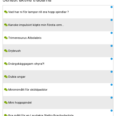
Vad har ni för lampor rill era hopp spindlar ?
Kanske impulsivt köpte min första orm…
Trimeresurus Albolabris
Drybrush
Dvärgskäggagam ohyra?!
Dubia ungar
Minimimått för sköldpaddor
Mini hoppspindel
Bra mått för en Laudakia Stellio Brachydactyla