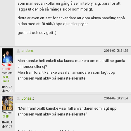
som man sedan kollar en gång å sen inte bryr sig, bara för att
lägga ut den på så många sidor som möjligt.
detta är även ett sätt för användare att göra aktiva handlingar på
sidan med att få sålt/köpa djur eller prylar.
godnatt och sov gott :)
anders
:
2014-02-08 21:25
Man kanske helt enkelt ska kunna markera om man vill se gamla
Admini
annonser eller ej?
stratör
Men framförallt kanske visa ifall användaren som lagt upp
Medlem
i
SHF
,
annonsen varit aktiv på senaste eller inte.
SmHF
2723
2580
Jonas_
:
2014-02-08 21:34
"Men framförallt kanske visa ifall användaren som lagt upp
Medlem
annonsen varit aktiv på senaste eller inte."
i
SHF
4081
5139