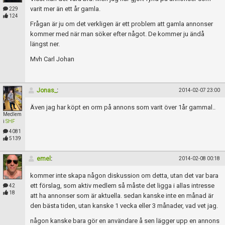
varit mer än ett år gamla.
229
124
Frågan är ju om det verkligen är ett problem att gamla annonser
kommer med när man söker efter något. De kommer ju ändå
längst ner.
Mvh Carl Johan
Jonas_
:
2014-02-07 23:00
Även jag har köpt en orm på annons som varit över 1år gammal..
Medlem
i
SHF
4081
5139
emel
:
2014-02-08 00:18
kommer inte skapa någon diskussion om detta, utan det var bara
ett förslag, som aktiv medlem så måste det ligga i allas intresse
42
18
att ha annonser som är aktuella. sedan kanske inte en månad är
den bästa tiden, utan kanske 1 vecka eller 3 månader, vad vet jag.
någon kanske bara gör en användare å sen lägger upp en annons