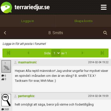
integritetspolicy
OK
Utför
Namn:
Begär nytt lösenord
Logga in
Skapa konto
Tillbaka till förstasidan
100%
Epost:
B. Smithi
Infoga
Logga in för att posta i forumet
Sida
av 1
Användarnamn:
maxmarinoni
:
2014-02-04 19:22
Hejsan Alla reptil människor! Jag undrar ungefär hur mycket växer
Lösenord:
en spindel i månaden om den är en sling? B. smithi T.E.X !
6
0
Tacksam för svar, Mvh Max :)
Privacy Policy
panterophis
:
2014-02-04 19:59
Terms of Service
helt omöjligt att säga, beror på värme och fodertillgång
369