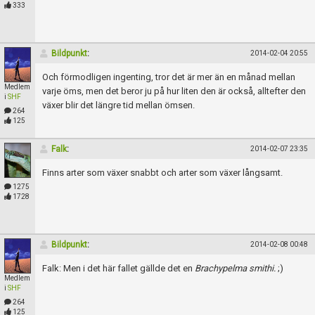
Skapa konto
333
Bildpunkt
:
2014-02-04 20:55
Och förmodligen ingenting, tror det är mer än en månad mellan
Medlem
varje öms, men det beror ju på hur liten den är också, alltefter den
i
SHF
växer blir det längre tid mellan ömsen.
264
125
Falk
:
2014-02-07 23:35
Finns arter som växer snabbt och arter som växer långsamt.
1275
1728
Bildpunkt
:
2014-02-08 00:48
Falk: Men i det här fallet gällde det en
Brachypelma smithi.
;)
Medlem
i
SHF
264
125