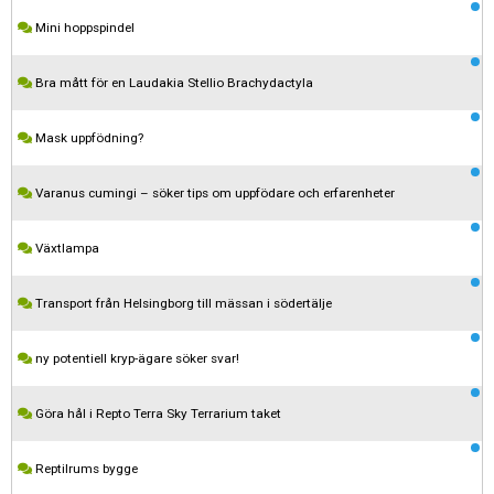
Mini hoppspindel
Bra mått för en Laudakia Stellio Brachydactyla
Mask uppfödning?
Varanus cumingi – söker tips om uppfödare och erfarenheter
Växtlampa
Transport från Helsingborg till mässan i södertälje
Kom ihåg att följa terrariedjur.se's regler när du postar i forumet.
ny potentiell kryp-ägare söker svar!
Spara
Göra hål i Repto Terra Sky Terrarium taket
Reptilrums bygge