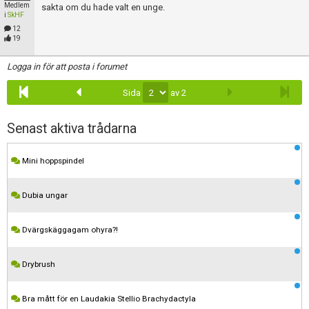
Medlem
sakta om du hade valt en unge.
i
SkHF
12
19
Logga in för att posta i forumet
Sida
av 2
Senast aktiva trådarna
Mini hoppspindel
Dubia ungar
Dvärgskäggagam ohyra?!
Drybrush
Bra mått för en Laudakia Stellio Brachydactyla