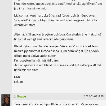
liknande. Giftet anses dock inte vara "medicinskt signifikant" om
jag inte missminner mig.
Majsormar kommer också i en rad färger och är något av en
"stapelart" inom hobbyn. Den har varit med länge och blir inte
överdrivet stora.
Alternativ till snokar är pyton och boa. Om storlek är en faktor så
finns det väldigt små arter i båda grupperna.
Bland pytonormar har du familjen "Antaresia" som är världens
minsta pytonormar. Dessa blir ca. 1,2m som längst. De är dock
oftast mest aktiva under natten.
Kungspyton har nämnts tidigare.
Jag är själv inte insatt bland boor men är väldigt säker på att det
finns mindre arter.
Mvh
Niklas
Bogge
:
2026-01-02 17:29
Tarahumara boa är ett tips. Blir ej större än en kp. Växer också