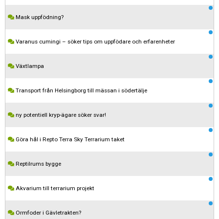
Mask uppfödning?
Varanus cumingi – söker tips om uppfödare och erfarenheter
Växtlampa
Transport från Helsingborg till mässan i södertälje
ny potentiell kryp-ägare söker svar!
Göra hål i Repto Terra Sky Terrarium taket
Reptilrums bygge
Kom ihåg att följa terrariedjur.se's regler när du postar i forumet.
Akvarium till terrarium projekt
Spara
Ormfoder i Gävletrakten?