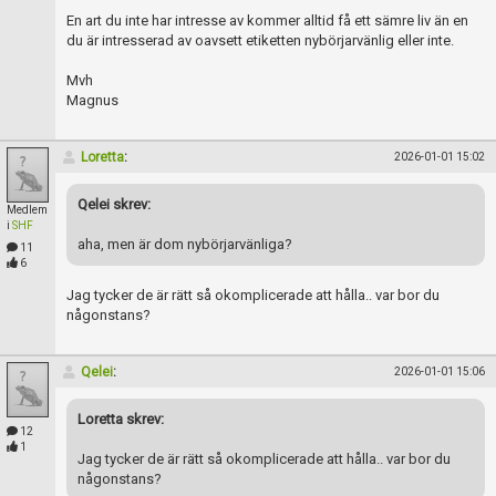
Skapa konto
En art du inte har intresse av kommer alltid få ett sämre liv än en
du är intresserad av oavsett etiketten nybörjarvänlig eller inte.
Mvh
Magnus
Loretta
:
2026-01-01 15:02
Qelei skrev:
Medlem
i
SHF
aha, men är dom nybörjarvänliga?
11
6
Jag tycker de är rätt så okomplicerade att hålla.. var bor du
någonstans?
Qelei
:
2026-01-01 15:06
Loretta skrev:
12
1
Jag tycker de är rätt så okomplicerade att hålla.. var bor du
någonstans?