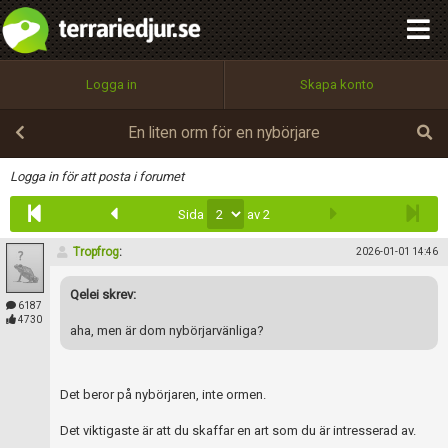
integritetspolicy
OK
Utför
Namn:
Begär nytt lösenord
Logga in
Skapa konto
Tillbaka till förstasidan
100%
Epost:
En liten orm för en nybörjare
Infoga
Logga in för att posta i forumet
Sida
av 2
Användarnamn:
Tropfrog
:
2026-01-01 14:46
Qelei skrev:
Lösenord:
6187
4730
aha, men är dom nybörjarvänliga?
Privacy Policy
Det beror på nybörjaren, inte ormen.
Terms of Service
Det viktigaste är att du skaffar en art som du är intresserad av.