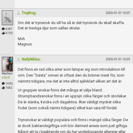
Tropfrog
:
2026-01-01 16:07
Om det är trynsnok du vill ha så är det trynsnok du skall skaffa.
Det är trevliga djur som sällan strular.
6187
4730
Mvh
Magnus
NellyNiklas
:
2026-01-01 16:29
Det finns en rad olika arter som lämpar sig som introduktion till
Medlem
orm. Den "bästa" ormen är oftast den du brinner mest för, som
i
SkHF
nämnts tidigare, me det är inte alltid självklart vilken art det är.
1400
1642
Ur gruppen snokar finns det många at välja bland.
Strumpbandssnokar finns i en uppsjö olika färger och storlekar.
De är slanka, kvicka och dagaktiva. Äter väldigt mycket olika
foder (som också nämts tidigare) vilket kan vara till fördel.
Trynsnokar är väldigt populära och finns i mängd olika färger. De
är dock baktandsgiftiga och bör därmed anses som just giftiga.
Något att ta i beaktande om du har underliggande allergier eller