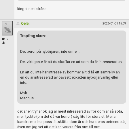
längst ner i skåne
Qelei
:
2026-01-01 15:09
Tropfrog skrev:
12
1
Det beror på nybörjaren, inte ormen.
Det viktigaste är att du skaffar en art som du är intresserad av.
En art du inte har intresse av kommer alltid få ett sämre liv än
en du är intresserad av oavsett etiketten nybörjarvänlig eller
inte.
Mvh
Magnus
det är en trynsnok jag är mest intresserad av för dom är så söta,
men tyckte (om det då var honor) såg lite för stora ut. Menar
kanske mer hur pass lättskötta dom är och hur deras beteende är,
även om jag vet att det kan variera från orm till orm