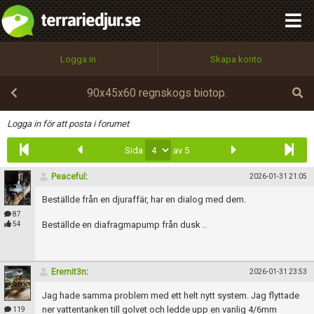
integritetspolicy
OK
Utför
Namn:
Begär nytt lösenord
Logga in
Skapa konto
Tillbaka till förstasidan
100%
Epost:
90x45x60 regnskogs biotop.
Infoga
Logga in för att posta i forumet
Sida
av 5
Användarnamn:
Peaceful
:
2026-01-31 21:05
Beställde från en djuraffär, har en dialog med dem.
Lösenord:
87
Beställde en diafragmapump från dusk ..
54
Privacy Policy
Eremit3n
:
2026-01-31 23:53
Terms of Service
Jag hade samma problem med ett helt nytt system. Jag flyttade
ner vattentanken till golvet och ledde upp en vanlig 4/6mm
119