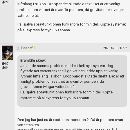
Skapa konto
229
luftslang i silikon. Droppandet slutade direkt. Det är ett vanligt
problem om vattnet är ovanför pumpen, då gravitationen tvingar
vattnet neråt.
Ps, själva sprayfunktionen funkar bra för min del. Köpte systemet
på aliexpress för typ 350 spänn.
Peaceful
:
2026-02-01 10:22
Eremit3n skrev:
87
Jag hade samma problem med ett helt nytt system. Jag
54
flyttade ner vattentanken till golvet och ledde upp en vanlig
4/6mm luftslang i silikon. Droppandet slutade direkt. Det är ett
vanligt problem om vattnet är ovanför pumpen, då
gravitationen tvingar vattnet neråt.
Ps, själva sprayfunktionen funkar bra för min del. Köpte
systemet på aliexpress för typ 350 spänn.
Den jag har just nu är exoterras monsoon 2. Då är pumpen ovan
vattentanken.