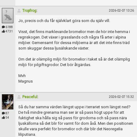
Tropfrog
:
2026-02-07 13:26
Jo, precis och du får självklart göra som du själv vill.
6188
Visst, det finns marklevande bromelior men de hör inte hemma i
4731
regnskogen. Det växer i grasslands och några få arter i alpina
miljöer. Gemensamt för dessa miljöerna är att det inte finns träd
som skuggar dessa ljusälskande växter.
Om det är olämplig miljö för bromelior i taket så är det olämplig
miljö för pilgiftsgrodor. Det bör åtgärdas.
Mvh
Magnus
Peaceful
:
2026-02-07 15:32
Så du har samma värden längst uppe i terrariet som längst ned?
De två mindre grenarna man ser är så pass högt uppe för att
87
fuktighet ska hålla sig så pass för grodorna och så pass nära
54
ljuskällorna så det blir för varmt för dom åxå. Men den positionen
skulle vara perfekt för bromelior och där blir det Neoregelia
liliputiana.