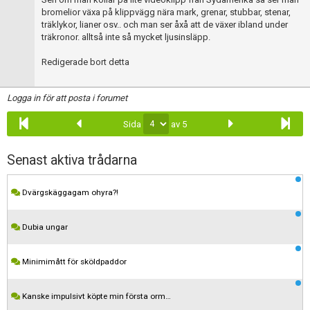
bromelior växa på klippvägg nära mark, grenar, stubbar, stenar,
träklykor, lianer osv.. och man ser åxå att de växer ibland under
träkronor. alltså inte så mycket ljusinsläpp.
Redigerade bort detta
Logga in för att posta i forumet
Sida
av 5
Senast aktiva trådarna
Dvärgskäggagam ohyra?!
Dubia ungar
Minimimått för sköldpaddor
Kanske impulsivt köpte min första orm…