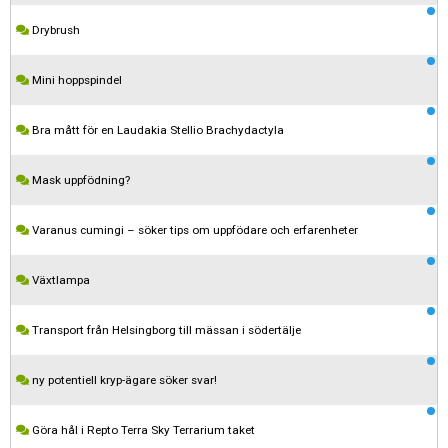
Drybrush
Mini hoppspindel
Bra mått för en Laudakia Stellio Brachydactyla
Mask uppfödning?
Varanus cumingi – söker tips om uppfödare och erfarenheter
Växtlampa
Transport från Helsingborg till mässan i södertälje
ny potentiell kryp-ägare söker svar!
Kom ihåg att följa terrariedjur.se's regler när du postar i forumet.
Göra hål i Repto Terra Sky Terrarium taket
Spara