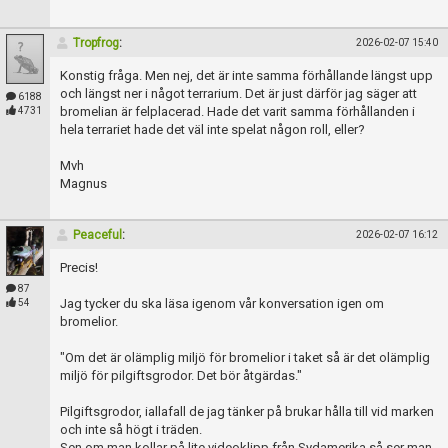
Tropfrog
:
2026-02-07 15:40
Konstig fråga. Men nej, det är inte samma förhållande längst upp
och längst ner i något terrarium. Det är just därför jag säger att
6188
bromelian är felplacerad. Hade det varit samma förhållanden i
4731
hela terrariet hade det väl inte spelat någon roll, eller?
Mvh
Magnus
Peaceful
:
2026-02-07 16:12
Precis!
87
Jag tycker du ska läsa igenom vår konversation igen om
54
bromelior.
"Om det är olämplig miljö för bromelior i taket så är det olämplig
miljö för pilgiftsgrodor. Det bör åtgärdas."
Pilgiftsgrodor, iallafall de jag tänker på brukar hålla till vid marken
och inte så högt i träden.
Sen om man kollar på lite videoklipp från Sydamerika så ser man