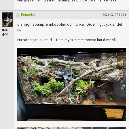
När jag får hem diafragmapump så blir den ovan tanken åxå
Peaceful
:
2026-02-07 10:11
diafragmapump är inkopplad och funkar. Ordentligt tryck är det
nu
87
54
Nu börjar jag bli nöjd.... Bara mycket mer mossa här å var så.