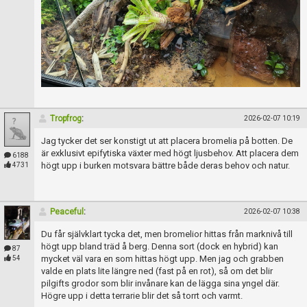
Tropfrog
:
2026-02-07 10:19
Jag tycker det ser konstigt ut att placera bromelia på botten. De
är exklusivt epifytiska växter med högt ljusbehov. Att placera dem
6188
högt upp i burken motsvara bättre både deras behov och natur.
4731
Peaceful
:
2026-02-07 10:38
Du får självklart tycka det, men bromelior hittas från marknivå till
högt upp bland träd å berg. Denna sort (dock en hybrid) kan
87
mycket väl vara en som hittas högt upp. Men jag och grabben
54
valde en plats lite längre ned (fast på en rot), så om det blir
pilgifts grodor som blir invånare kan de lägga sina yngel där.
Högre upp i detta terrarie blir det så torrt och varmt.