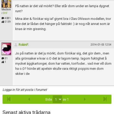
På natten är det väl mörkt? Eller står dom under en lampa dygnet
Medlem
runt?
i
SHF
4081
Mina äter & förökar sig iaf grymt bra i Clas Ohlsson modellen, tror
5139
inte det är lådan det hänger på faktiskt :) är nog nåt annat som är
knas är min gissning.
RobinF
:
2014-01-05 12:54
Jo på natten är det ju mörkt, dom förökar sig, det gör dem , men
alla grönsaker e kvar o.O det är lagom temp. lagom fuktighet å
31
1
mycket äggkartonger, dom har vatten, torrfoder... vad mer vill dom
ha o.O? hörde att apelsin skulle vara riktigt poppis men dom
skiter i de
Logga in för att posta i forumet
Sida
av 1
Senast aktiva trådarna