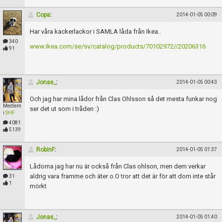
Copa
:
2014-01-05 00:09
Har våra kackerlackor i SAMLA låda från Ikea..
340
www.ikea.com/se/sv/catalog/products/70102972//20206316
91
Jonas_
:
2014-01-05 00:43
Och jag har mina lådor från Clas Ohlsson så det mesta funkar nog
Medlem
ser det ut som i tråden :)
i
SHF
4081
5139
RobinF
:
2014-01-05 01:37
Lådorna jag har nu är också från Clas ohlson, men dem verkar
aldrig vara framme och äter o.O tror att det är för att dom inte står
31
1
mörkt
Jonas_
:
2014-01-05 01:40