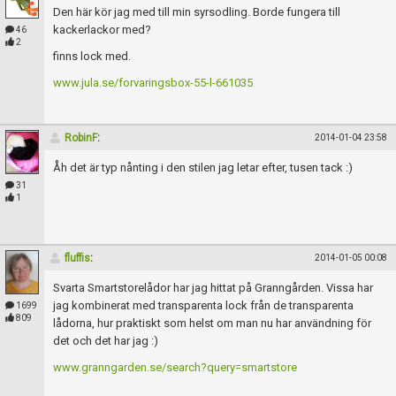
Skapa konto
Den här kör jag med till min syrsodling. Borde fungera till
kackerlackor med?
46
2
finns lock med.
www.jula.se/forvaringsbox-55-l-661035
RobinF
:
2014-01-04 23:58
Åh det är typ nånting i den stilen jag letar efter, tusen tack :)
31
1
fluffis
:
2014-01-05 00:08
Svarta Smartstorelådor har jag hittat på Granngården. Vissa har
jag kombinerat med transparenta lock från de transparenta
1699
809
lådorna, hur praktiskt som helst om man nu har användning för
det och det har jag :)
www.granngarden.se/search?query=smartstore