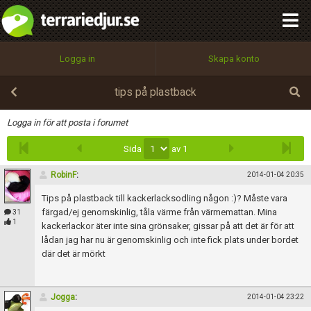
integritetspolicy
OK
Utför
Namn:
Begär nytt lösenord
Logga in
Skapa konto
Tillbaka till förstasidan
100%
Epost:
tips på plastback
Infoga
Logga in för att posta i forumet
Sida
av 1
Användarnamn:
RobinF
:
2014-01-04 20:35
Tips på plastback till kackerlacksodling någon :)? Måste vara
Lösenord:
färgad/ej genomskinlig, tåla värme från värmemattan. Mina
31
1
kackerlackor äter inte sina grönsaker, gissar på att det är för att
lådan jag har nu är genomskinlig och inte fick plats under bordet
där det är mörkt
Privacy Policy
Terms of Service
Jogga
:
2014-01-04 23:22