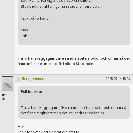
som kan tänka sig att visa upp sin kamrat i
Stockholmstrakten, gärna i stadens norra delar.
Tack på förhand!
Mvh
Erik
Tja, vi har skäggagam , även andra sorters ödlor och ormar så det
finns möjlighet men det är i södra Stockholm.
Nordgrenarna
:
2025-09-14 18:03
Psthlm skrev:
2
0
Tja, vi har skäggagam , även andra sorters ödlor och ormar så
det finns möjlighet men det är i södra Stockholm.
Hej!
Tack för svar. Jag skickar dig ett PM.