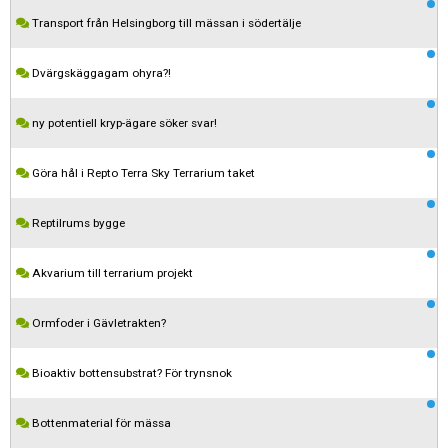
Transport från Helsingborg till mässan i södertälje
Dvärgskäggagam ohyra?!
ny potentiell kryp-ägare söker svar!
Göra hål i Repto Terra Sky Terrarium taket
Reptilrums bygge
Akvarium till terrarium projekt
Ormfoder i Gävletrakten?
Kom ihåg att följa terrariedjur.se's regler när du postar i forumet.
Bioaktiv bottensubstrat? För trynsnok
Spara
Bottenmaterial för mässa