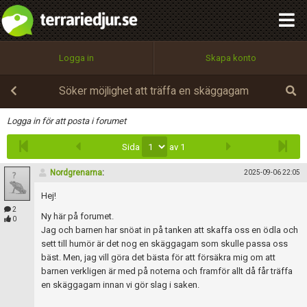
integritetspolicy
OK
Utför
Namn:
Begär nytt lösenord
Logga in
Skapa konto
Tillbaka till förstasidan
100%
Epost:
Söker möjlighet att träffa en skäggagam
Infoga
Logga in för att posta i forumet
Sida
av 1
Användarnamn:
Nordgrenarna
:
2025-09-06 22:05
Hej!
Lösenord:
2
Ny här på forumet.
0
Jag och barnen har snöat in på tanken att skaffa oss en ödla och
sett till humör är det nog en skäggagam som skulle passa oss
bäst. Men, jag vill göra det bästa för att försäkra mig om att
Privacy Policy
barnen verkligen är med på noterna och framför allt då får träffa
Terms of Service
en skäggagam innan vi gör slag i saken.