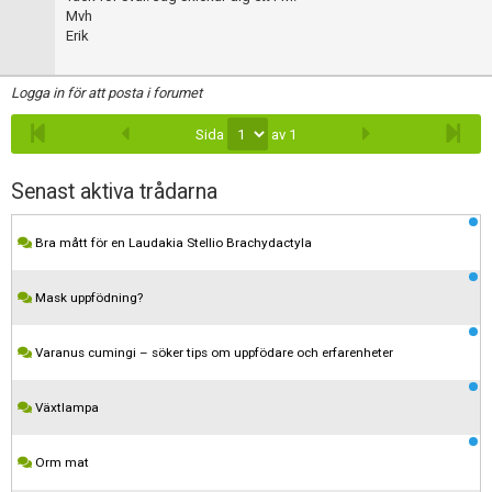
Mvh
Erik
Logga in för att posta i forumet
Sida
av 1
Senast aktiva trådarna
Bra mått för en Laudakia Stellio Brachydactyla
Mask uppfödning?
Varanus cumingi – söker tips om uppfödare och erfarenheter
Växtlampa
Orm mat