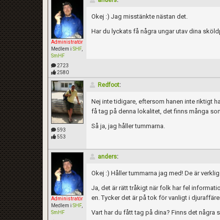
anders
:
Okej :) Jag misstänkte nästan det.
Har du lyckats få några ungar utav dina skö
Administratör
Medlem i
SHF
,
SmHF
2723
2580
Redfoot
:
Nej inte tidigare, eftersom hanen inte riktigt har
få tag på denna lokalitet, det finns många som
Så ja, jag håller tummarna.
593
553
anders
:
Okej :) Håller tummarna jag med! De är verklige
Ja, det är rätt tråkigt när folk har fel informat
en. Tycker det är på tok för vanligt i djuraffär
Administratör
Medlem i
SHF
,
Vart har du fått tag på dina? Finns det några 
SmHF