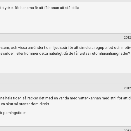
stycket för hanarna är att få honan att stå stilla.
2012
em, och vissa använder t.o.m ljudspår för att simulera regnperiod och motiver
svärlden, eller kommer detta naturligt då de får vistas i utomhusinhängnader?
2012
ne hela tiden så räcker det med en vända med vattenkannan med stril för att d
n skur så startar dom direkt.
för parningstiden.
2012