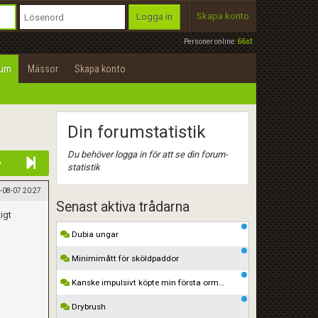
Skapa konto
Logga in
Personer online:
66st
rum
Mässor
Skapa konto
Din forumstatistik
Du behöver logga in för att se din forum-
statistik
-08-07 20:27
Senast aktiva trådarna
igt
Dubia ungar
Minimimått för sköldpaddor
Kanske impulsivt köpte min första orm…
Drybrush