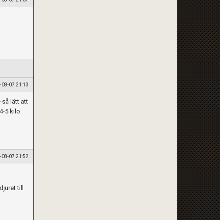
-08-07 21:13
så lätt att
-5 kilo.
-08-07 21:52
juret till