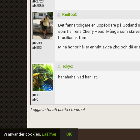
2723
2580
Redfoot
:
Det fanns tidigare en uppfödare på Gotland som
som har rena Cherry Head. Många som skriver t
brasiliansk form.
593
Mina honor håller en vikt av ca 2kg och då är
553
Tokyo
:
Kom ihåg att följa terrariedjur.se's regler 
hahahaha, vad han lät.
11
0
Logga in för att posta i forumet
Vi använder cookies.
Läs mer
OK