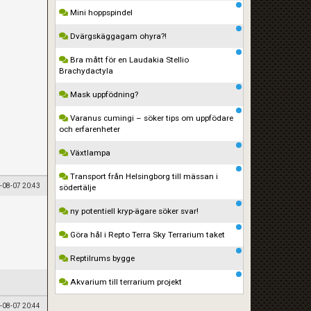
Mini hoppspindel
Dvärgskäggagam ohyra?!
Bra mått för en Laudakia Stellio
Brachydactyla
Mask uppfödning?
Varanus cumingi – söker tips om uppfödare
och erfarenheter
Växtlampa
Transport från Helsingborg till mässan i
-08-07 20:43
södertälje
ny potentiell kryp-ägare söker svar!
Göra hål i Repto Terra Sky Terrarium taket
Reptilrums bygge
Akvarium till terrarium projekt
-08-07 20:44