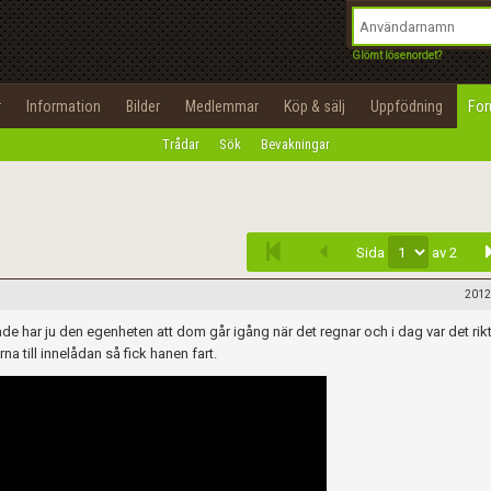
integritetspolicy
OK
Utför
Namn:
Begär nytt lösenord
Glömt lösenordet?
Tillbaka till förstasidan
Epost:
r
Information
Bilder
Medlemmar
Köp & sälj
Uppfödning
Fo
100%
Trådar
Sök
Bevakningar
Infoga
Användarnamn:
Lösenord:
Sida
av 2
Privacy Policy
Terms of Service
2012
e har ju den egenheten att dom går igång när det regnar och i dag var det rikt
Skapa konto
 till innelådan så fick hanen fart.