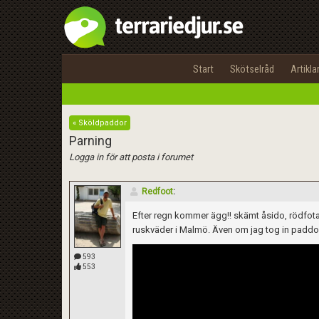
Start
Skötselråd
Artikla
« Sköldpaddor
Parning
Logga in för att posta i forumet
Redfoot
:
Efter regn kommer ägg!! skämt åsido, rödfotad
ruskväder i Malmö. Även om jag tog in paddorna
593
553