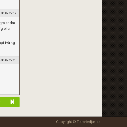
-08-07 22:17
ågra andra
g eller
pt två kg.
-08-07 22:25
Copyright © Terrariedjur.se