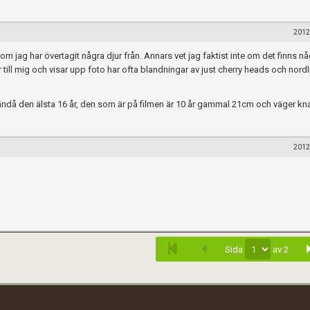
2012
 jag har övertagit några djur från. Annars vet jag faktist inte om det finns n
ill mig och visar upp foto har ofta blandningar av just cherry heads och nordli
 ändå den älsta 16 år, den som är på filmen är 10 år gammal 21cm och väger kna
2012
när du postar i forumet.
Spara
Sida
av 2