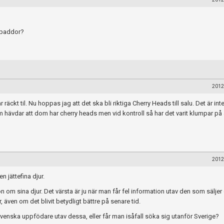
ldpaddor?
2012
 räckt til. Nu hoppas jag att det ska bli riktiga Cherry Heads till salu. Det är inte 
 hävdar att dom har cherry heads men vid kontroll så har det varit klumpar på 4
2012
n jättefina djur.
ion om sina djur. Det värsta är ju när man får fel information utav den som säljer d
er, även om det blivit betydligt bättre på senare tid.
svenska uppfödare utav dessa, eller får man isåfall söka sig utanför Sverige?