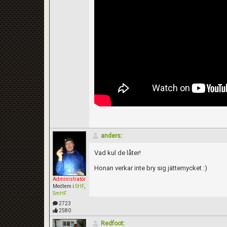
anders
:
Vad kul de låter!
Honan verkar inte bry sig jättemycket :)
Administratör
Medlem i
SHF
,
SmHF
2723
2580
Redfoot
: