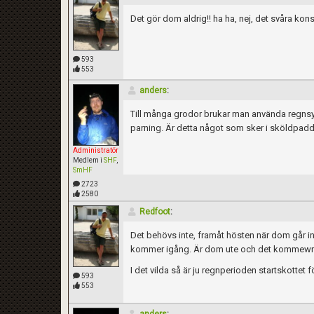
Det gör dom aldrig!! ha ha, nej, det svåra konst
593
553
anders
:
Till många grodor brukar man använda regnsyst
parning. Är detta något som sker i sköldpadd
Administratör
Medlem i
SHF
,
SmHF
2723
2580
Redfoot
:
Det behövs inte, framåt hösten när dom går in
kommer igång. Är dom ute och det kommewr e
I det vilda så är ju regnperioden startskottet 
593
553